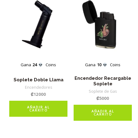
Gana
24
Coins
Gana
10
Coins
Encendedor Recargable
Soplete Doble Llama
Soplete
Encendedores
Soplete de Gas
₡
12000
₡
5000
AÑADIR AL
CARRITO
AÑADIR AL
CARRITO