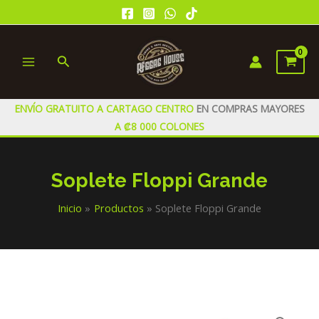
Ir
al
contenido
Buscar
MAIN
MENU
ENVÍO GRATUITO A CARTAGO CENTRO
EN COMPRAS MAYORES
A ₡8 000 COLONES
Soplete Floppi Grande
Inicio
Productos
Soplete Floppi Grande