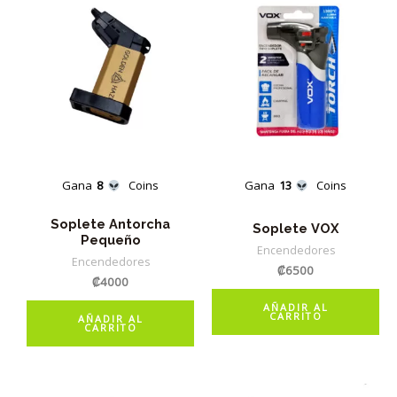
Gana
8
Coins
Gana
13
Coins
Soplete Antorcha
Soplete VOX
Pequeño
Encendedores
Encendedores
₡
6500
₡
4000
AÑADIR AL
CARRITO
AÑADIR AL
CARRITO