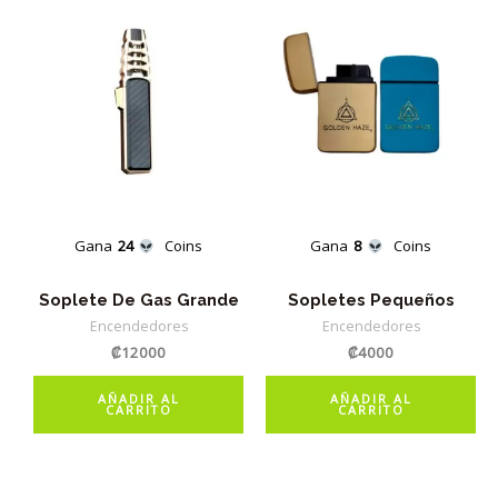
Gana
24
Coins
Gana
8
Coins
Soplete De Gas Grande
Sopletes Pequeños
Encendedores
Encendedores
₡
12000
₡
4000
AÑADIR AL
AÑADIR AL
CARRITO
CARRITO