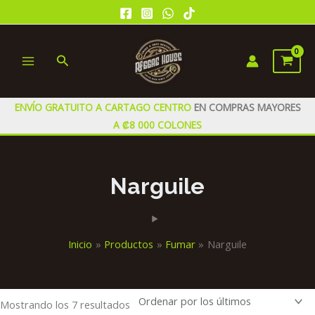
Ir
al
contenido
Buscar
MAIN
MENU
ENVÍO GRATUITO A CARTAGO CENTRO
EN COMPRAS MAYORES
A ₡8 000 COLONES
Narguile
Inicio
Productos
Fumar
Narguile
Ordenado
Mostrando los 7 resultados
por