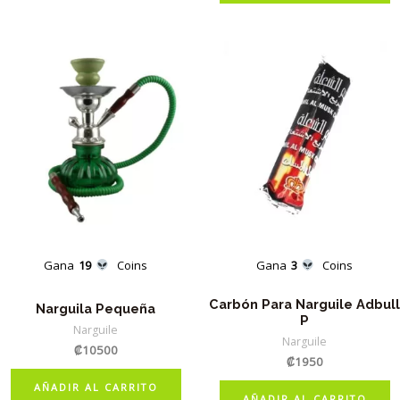
Gana
19
Coins
Gana
3
Coins
Carbón Para Narguile Adbull
Narguila Pequeña
P
Narguile
Narguile
₡
10500
₡
1950
AÑADIR AL CARRITO
AÑADIR AL CARRITO