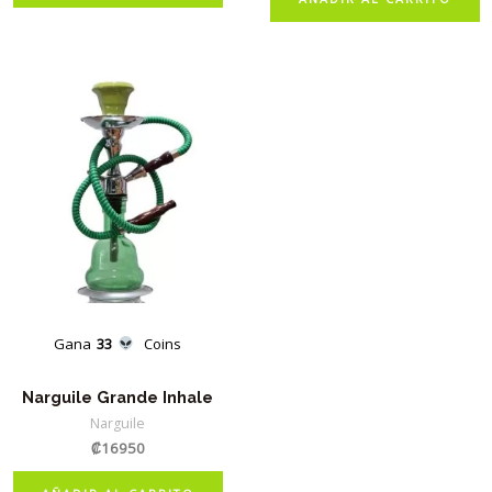
Gana
33
Coins
Narguile Grande Inhale
Narguile
₡
16950