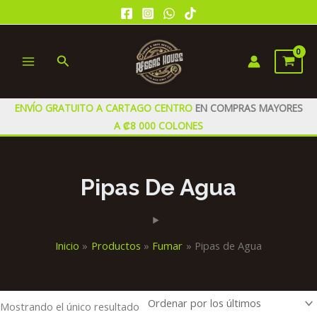
Ir
al
contenido
Buscar
MAIN
MENU
ENVÍO GRATUITO A CARTAGO CENTRO
EN COMPRAS MAYORES
A ₡8 000 COLONES
Pipas De Agua
Inicio
Productos
Fumar
Pipas de Agua
Mostrando el único resultado