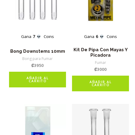
Gana
7
Coins
Gana
6
Coins
Kit De Pipa Con Mayas Y
Bong Downstems 10mm
Picadora
Bong para Fumar
Fumar
₡
3950
₡
3000
AÑADIR AL
CARRITO
AÑADIR AL
CARRITO