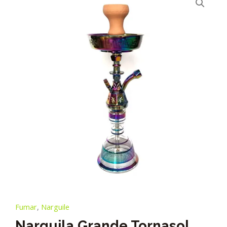
Fumar
,
Narguile
Narguila Grande Tornasol