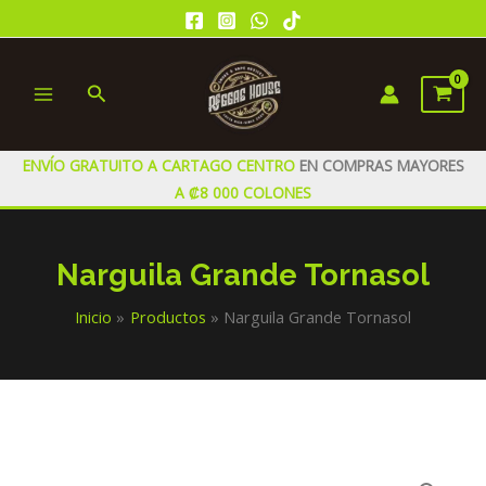
Ir
al
contenido
Buscar
MAIN
MENU
ENVÍO GRATUITO A CARTAGO CENTRO
EN COMPRAS MAYORES
A ₡8 000 COLONES
Narguila Grande Tornasol
Inicio
Productos
Narguila Grande Tornasol