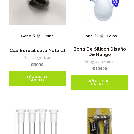
Gana
6
Coins
Gana
21
Coins
Bong De Silicon Diseño
Cap Borosilicato Natural
De Hongo
Sin categorizar
Bong para Fumar
₡
3000
₡
10950
AÑADIR AL
CARRITO
AÑADIR AL
CARRITO