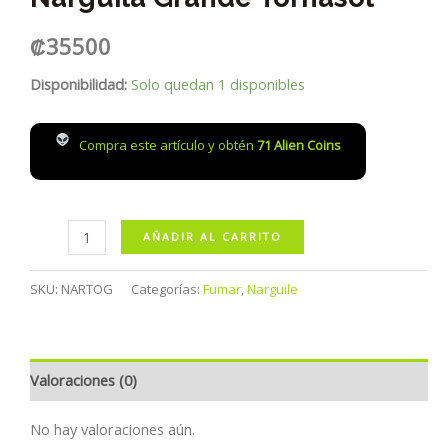
₡
35500
Disponibilidad:
Solo quedan 1 disponibles
Compra este artículo y obtén
71
Alien Coins
Narguila
AÑADIR AL CARRITO
Grande
Tornasol
SKU:
NARTOG
Categorías:
Fumar
,
Narguile
cantidad
Valoraciones (0)
No hay valoraciones aún.