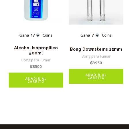
Gana
17
Coins
Gana
7
Coins
Alcohol Isopropílico
Bong Downstems 12mm
500ml
Bong para Fumar
Bong para Fumar
₡
3950
₡
8500
AÑADIR AL
CARRITO
AÑADIR AL
CARRITO