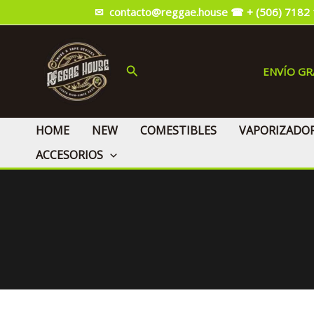
Ir
✉ contacto@reggae.house
☎ + (506) 7182
al
contenido
Buscar
ENVÍO G
HOME
NEW
COMESTIBLES
VAPORIZADO
ACCESORIOS