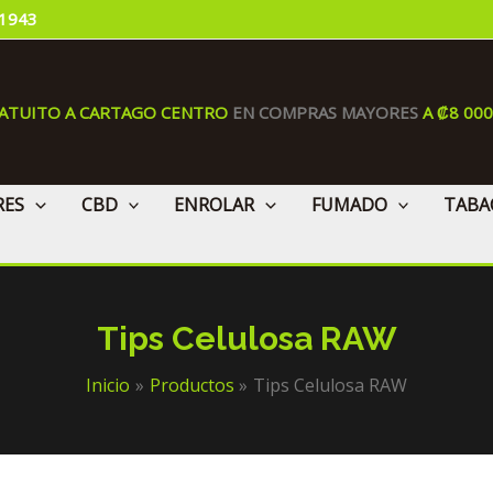
 1943
RATUITO A CARTAGO CENTRO
EN COMPRAS MAYORES
A ₡8 00
RES
CBD
ENROLAR
FUMADO
TABA
Tips Celulosa RAW
Inicio
Productos
Tips Celulosa RAW