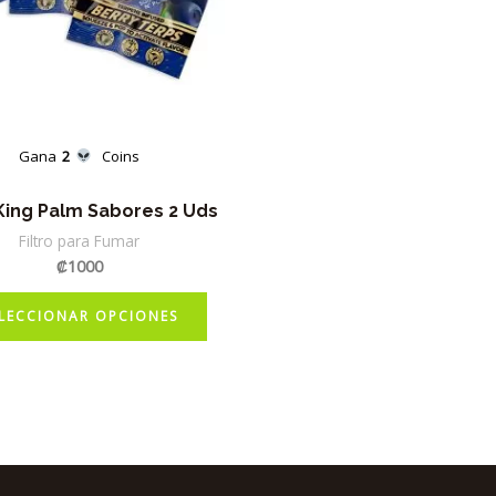
Gana
2
Coins
 King Palm Sabores 2 Uds
Filtro para Fumar
₡
1000
Este
LECCIONAR OPCIONES
producto
tiene
múltiples
variantes.
Las
opciones