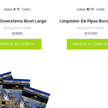
Gana
9
Coins
Gana
43
Coins
Downstems Bowl Largo
Limpiador De Pipas Bor
Bong para Fumar
Bong para Fumar
₡
4950
₡
21500
AÑADIR AL CARRITO
AÑADIR AL CARRIT