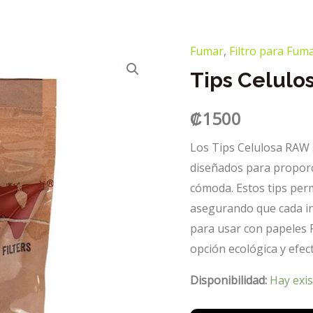
Fumar
,
Filtro para Fum
Tips Celul
₡
1500
Los Tips Celulosa RAW s
diseñados para proporc
cómoda. Estos tips perm
asegurando que cada inh
para usar con papeles 
opción ecológica y efec
Disponibilidad:
Hay exis