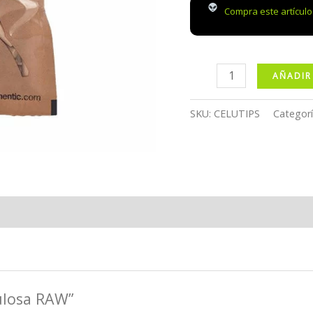
Compra este artícul
Tips
AÑADIR
Celulosa
RAW
SKU:
CELUTIPS
Categor
cantidad
lulosa RAW”