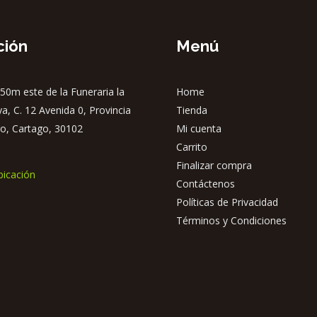
se
pueden
ción
Menú
elegir
en
50m este de la Funeraria la
Home
la
ya, C. 12 Avenida 0, Provincia
Tienda
página
o, Cartago, 30102
Mi cuenta
de
Carrito
producto
Finalizar compra
bicación
Contáctenos
Políticas de Privacidad
Términos y Condiciones