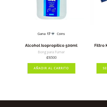
Gana
17
Coins
Alcohol Isopropílico 500ml
Filtro
Bong para Fumar
₡
8500
AÑADIR AL CARRITO
SE