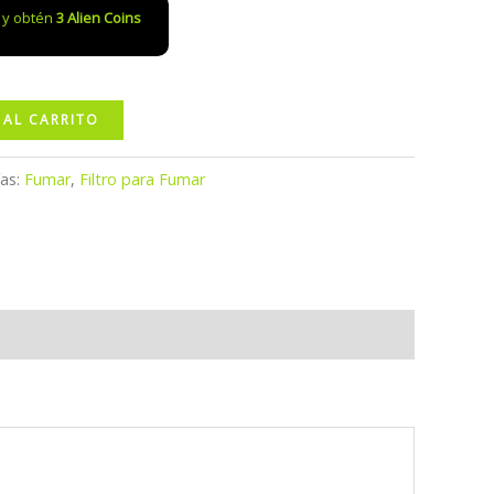
o y obtén
3
Alien Coins
 AL CARRITO
ías:
Fumar
,
Filtro para Fumar