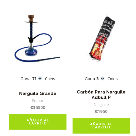
Gana
71
Coins
Gana
3
Coins
Carbón Para Narguile
Narguila Grande
Adbull P
Fumar
Narguile
₡
35500
₡
1950
AÑADIR AL
CARRITO
AÑADIR AL
CARRITO