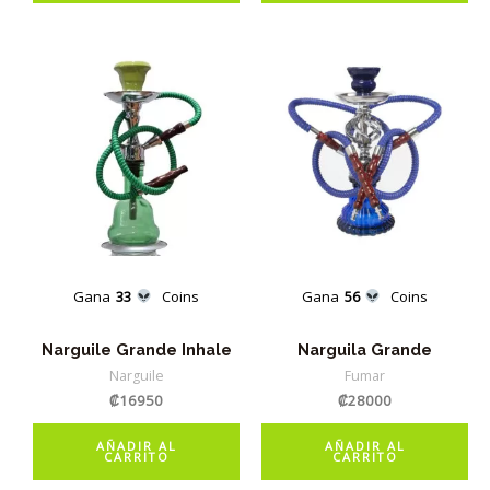
Gana
33
Coins
Gana
56
Coins
Narguile Grande Inhale
Narguila Grande
Narguile
Fumar
₡
16950
₡
28000
AÑADIR AL
AÑADIR AL
CARRITO
CARRITO