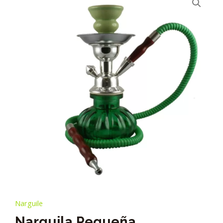
Narguile
Narguila Pequeña