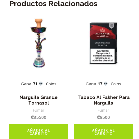
Productos Relacionados
Gana
71
Coins
Gana
17
Coins
Narguila Grande
Tabaco Al Fakher Para
Tornasol
Narguila
Fumar
Fumar
₡
35500
₡
8500
AÑADIR AL
AÑADIR AL
CARRITO
CARRITO