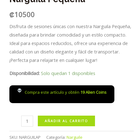
₡
10500
Disfruta de sesiones únicas con nuestra Narguila Pequeña,
diseñada para brindar comodidad y un estilo compacto.
Ideal para espacios reducidos, ofrece una experiencia de
calidad con un diseño elegante y fácil de transportar.
¡Perfecta para relajarte en cualquier lugar!
Disponibilidad:
Solo quedan 1 disponibles
Compra este artículo y obtén
19
Alien Coins
Narguila
AÑADIR AL CARRITO
Pequeña
cantidad
SKU:
NARGUILAP
Categoría:
Narguile