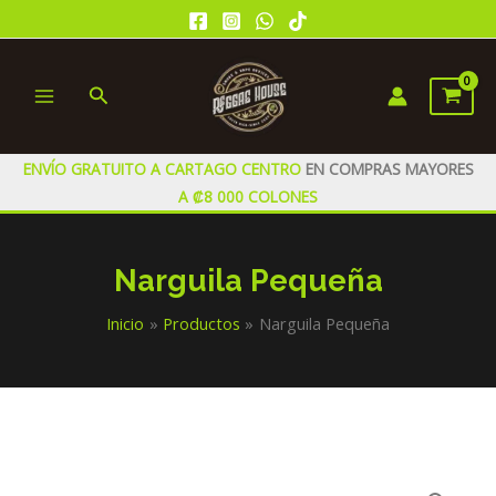
Ir
al
contenido
Buscar
MAIN
MENU
ENVÍO GRATUITO A CARTAGO CENTRO
EN COMPRAS MAYORES
A ₡8 000 COLONES
Narguila Pequeña
Inicio
Productos
Narguila Pequeña