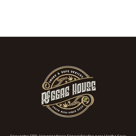
Encuentra CBD, Vaporizadores Especializados para Hierba Seca