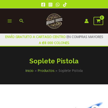
Ir
al
contenido
Buscar
MAIN
MENU
ENVÍO GRATUITO A CARTAGO CENTRO
EN COMPRAS MAYORES
A ₡8 000 COLONES
Soplete Pistola
Inicio
Productos
Soplete Pistola