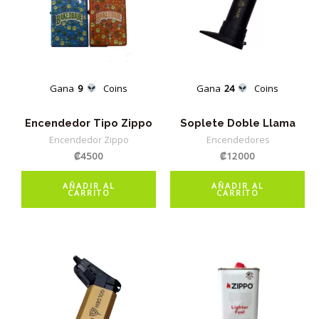
Gana
9
Coins
Gana
24
Coins
Encendedor Tipo Zippo
Soplete Doble Llama
Encendedor Zippo
Encendedores
₡
4500
₡
12000
AÑADIR AL
AÑADIR AL
CARRITO
CARRITO