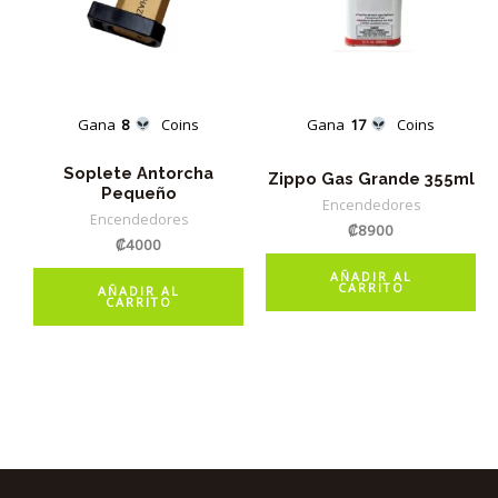
Gana
8
Coins
Gana
17
Coins
Soplete Antorcha
Zippo Gas Grande 355ml
Pequeño
Encendedores
Encendedores
₡
8900
₡
4000
AÑADIR AL
CARRITO
AÑADIR AL
CARRITO