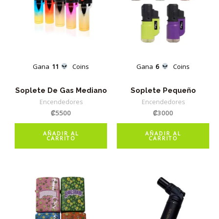
Gana
11
Coins
Gana
6
Coins
Soplete De Gas Mediano
Soplete Pequeño
Encendedores
Encendedores
₡
5500
₡
3000
AÑADIR AL
AÑADIR AL
CARRITO
CARRITO