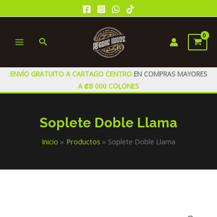
Ir
al
contenido
Buscar
MAIN
MENU
ENVÍO GRATUITO A CARTAGO CENTRO
EN COMPRAS MAYORES
A ₡8 000 COLONES
Soplete Doble Llama
Inicio
Productos
Soplete Doble Llama