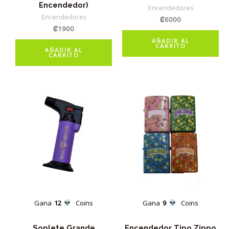
Encendedor)
Encendedores
Encendedores
₡
6000
₡
1900
AÑADIR AL
CARRITO
AÑADIR AL
CARRITO
Gana
12
Coins
Gana
9
Coins
Soplete Grande
Encendedor Tipo Zippo