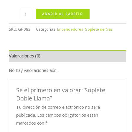
Soplete
AÑADIR AL CARRITO
Doble
Llama
SKU:
GH083
Categorías:
Encendedores
,
Soplete de Gas
cantidad
Valoraciones (0)
No hay valoraciones aún.
Sé el primero en valorar “Soplete
Doble Llama”
Tu dirección de correo electrónico no será
publicada.
Los campos obligatorios están
marcados con
*