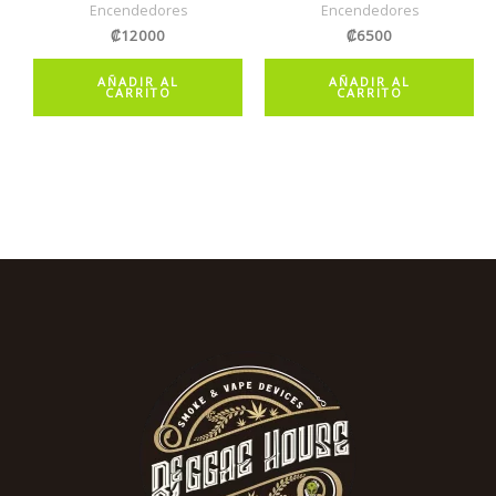
Encendedores
Encendedores
₡
12000
₡
6500
AÑADIR AL
AÑADIR AL
CARRITO
CARRITO