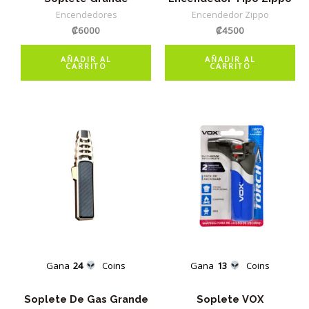
Encendedores
Encendedor Zippo
₡
6000
₡
4500
AÑADIR AL
AÑADIR AL
CARRITO
CARRITO
Gana
24
Coins
Gana
13
Coins
Soplete De Gas Grande
Soplete VOX