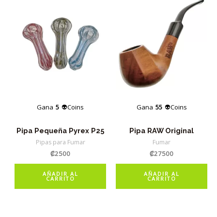
Gana
5
👽Coins
Gana
55
👽Coins
Pipa Pequeña Pyrex P25
Pipa RAW Original
Pipas para Fumar
Fumar
₡
2500
₡
27500
AÑADIR AL
AÑADIR AL
CARRITO
CARRITO