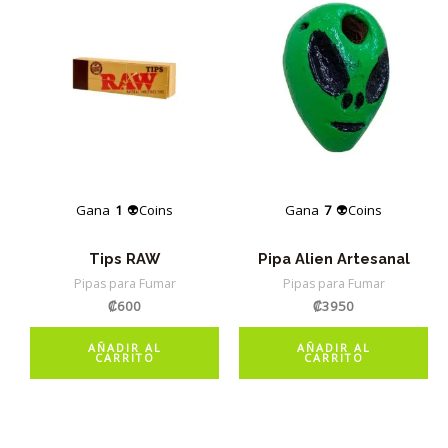
Gana
1
👽Coins
Gana
7
👽Coins
Tips RAW
Pipa Alien Artesanal
Pipas para Fumar
Pipas para Fumar
₡
600
₡
3950
AÑADIR AL
AÑADIR AL
CARRITO
CARRITO