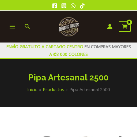
Ir
al
contenido
Buscar
MAIN
MENU
ENVÍO GRATUITO A CARTAGO CENTRO
EN COMPRAS MAYORES
A ₡8 000 COLONES
Pipa Artesanal 2500
Inicio
Productos
Pipa Artesanal 2500