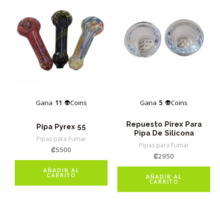
Gana
11
👽Coins
Gana
5
👽Coins
Repuesto Pirex Para
Pipa Pyrex 55
Pipa De Silicona
Pipas para Fumar
Pipas para Fumar
₡
5500
₡
2950
AÑADIR AL
CARRITO
AÑADIR AL
CARRITO