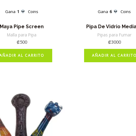
Gana
1
Coins
Gana
6
Coins
Maya Pipe Screen
Pipa De Vidrio Medi
Malla para Pipa
Pipas para Fumar
₡
500
₡
3000
AÑADIR AL CARRITO
AÑADIR AL CARRIT