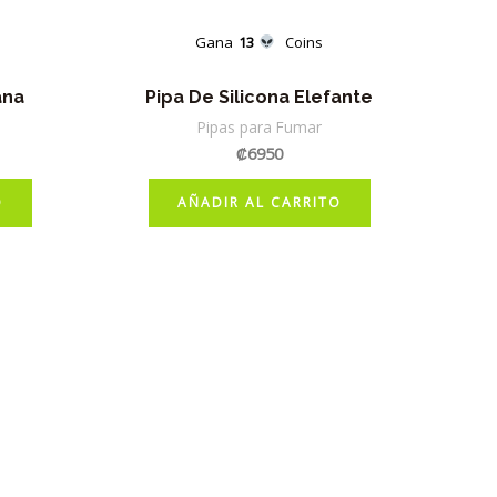
Gana
13
Coins
ana
Pipa De Silicona Elefante
Pipas para Fumar
₡
6950
O
AÑADIR AL CARRITO