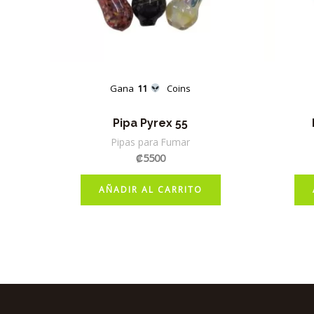
Gana
11
Coins
Pipa Pyrex 55
Pipas para Fumar
₡
5500
AÑADIR AL CARRITO