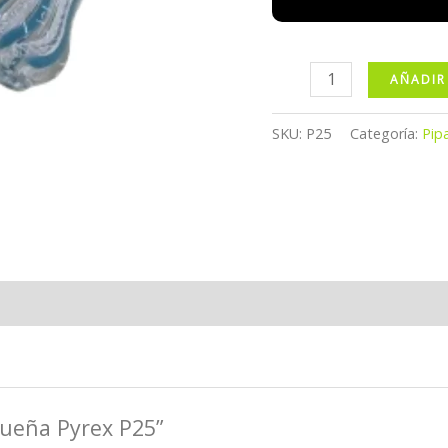
Pipa
AÑADIR
Pequeña
Pyrex
SKU:
P25
Categoría:
Pip
P25
cantidad
queña Pyrex P25”