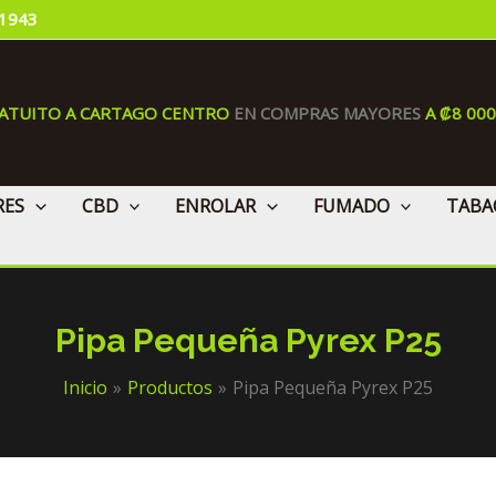
 1943
RATUITO A CARTAGO CENTRO
EN COMPRAS MAYORES
A ₡8 00
RES
CBD
ENROLAR
FUMADO
TABA
Pipa Pequeña Pyrex P25
Inicio
Productos
Pipa Pequeña Pyrex P25