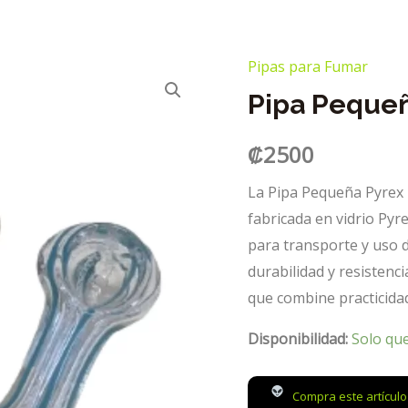
Pipas para Fumar
Pipa Pequeñ
₡
2500
La Pipa Pequeña Pyrex 
fabricada en vidrio Pyr
para transporte y uso d
durabilidad y resistenc
que combine practicidad
Disponibilidad:
Solo qu
Compra este artícul