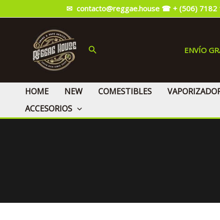
Ir
✉ contacto@reggae.house
☎ + (506) 7182
al
contenido
Buscar
ENVÍO G
HOME
NEW
COMESTIBLES
VAPORIZADO
ACCESORIOS