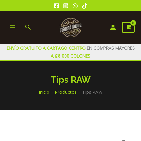
Ir
al
contenido
Buscar
MAIN
MENU
ENVÍO GRATUITO A CARTAGO CENTRO
EN COMPRAS MAYORES
A ₡8 000 COLONES
Tips RAW
Inicio
Productos
Tips RAW