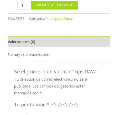
Tips
AÑADIR AL CARRITO
RAW
cantidad
SKU:
RTIPS
Categoría:
Pipas para Fumar
Valoraciones (0)
No hay valoraciones aún.
Sé el primero en valorar “Tips RAW”
Tu dirección de correo electrónico no será
publicada.
Los campos obligatorios están
marcados con
*
Tu puntuación
*