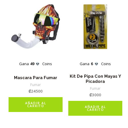
Gana
49
Coins
Gana
6
Coins
Kit De Pipa Con Mayas Y
Mascara Para Fumar
Picadora
Fumar
Fumar
₡
24500
₡
3000
AÑADIR AL
CARRITO
AÑADIR AL
CARRITO