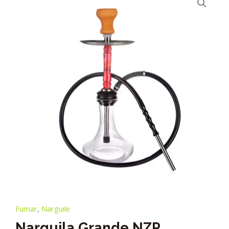
Fumar
,
Narguile
Narguila Grande NZP