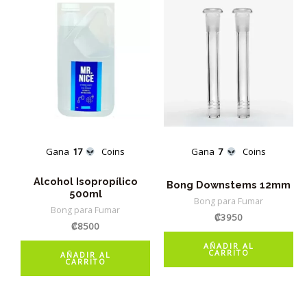
Gana
17
Coins
Gana
7
Coins
Alcohol Isopropílico
Bong Downstems 12mm
500ml
Bong para Fumar
Bong para Fumar
₡
3950
₡
8500
AÑADIR AL
CARRITO
AÑADIR AL
CARRITO