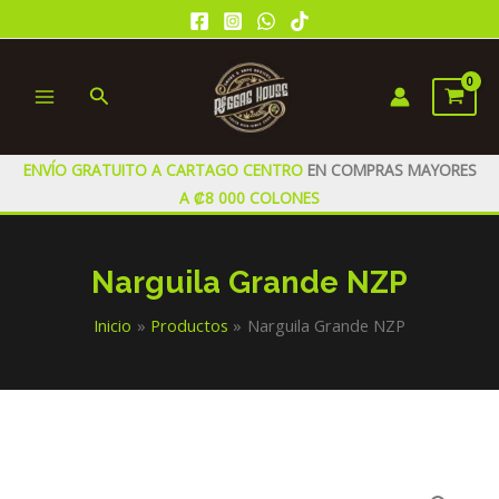
Ir
al
contenido
Buscar
MAIN
MENU
ENVÍO GRATUITO A CARTAGO CENTRO
EN COMPRAS MAYORES
A ₡8 000 COLONES
Narguila Grande NZP
Inicio
Productos
Narguila Grande NZP