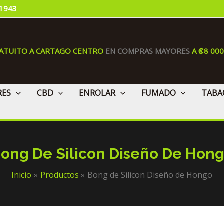
 1943
RATUITO A CARTAGO CENTRO
EN COMPRAS MAYORES
A ₡8 00
RES
CBD
ENROLAR
FUMADO
TABA
ong De Silicon Diseño De Hon
Inicio
Productos
Bong de Silicon Diseño de Hongo