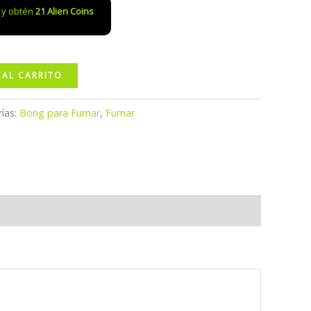
o y obtén
21
Alien Coins
 AL CARRITO
ías:
Bong para Fumar
,
Fumar