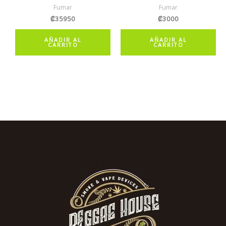
Fumar
Fumar
₡
35950
₡
3000
AÑADIR AL
AÑADIR AL
CARRITO
CARRITO