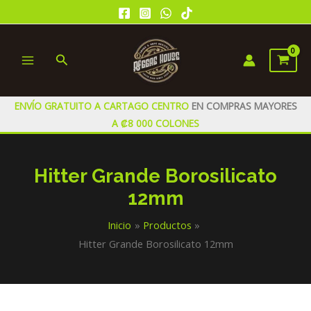
Ir
al
contenido
Buscar
MAIN
MENU
ENVÍO GRATUITO A CARTAGO CENTRO
EN COMPRAS MAYORES
A ₡8 000 COLONES
Hitter Grande Borosilicato
12mm
Inicio
Productos
Hitter Grande Borosilicato 12mm