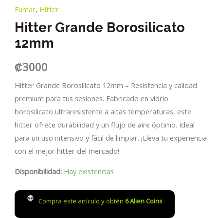
Fumar
,
Hitter
Hitter Grande Borosilicato
12mm
₡
3000
Hitter Grande Borosilicato 12mm – Resistencia y calidad
premium para tus sesiones. Fabricado en vidrio
borosilicato ultraresistente a altas temperaturas, este
hitter ofrece durabilidad y un flujo de aire óptimo. Ideal
para un uso intensivo y fácil de limpiar. ¡Eleva tu experiencia
con el mejor hitter del mercado!
Disponibilidad:
Hay existencias
Compra este artículo y obtén
6
Alien Coins