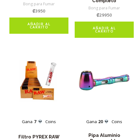
Completo
Bong para Fumar
Bong para Fumar
₡
3950
₡
29950
AÑADIR AL
CARRITO
AÑADIR AL
CARRITO
Gana
7
Coins
Gana
20
Coins
Pipa Aluminio
Filtro PYREX RAW