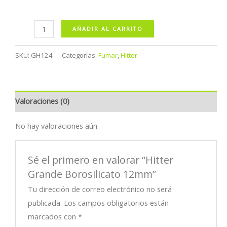
Hitter
AÑADIR AL CARRITO
Grande
Borosilicato
SKU:
GH124
Categorías:
Fumar
,
Hitter
12mm
cantidad
Valoraciones (0)
No hay valoraciones aún.
Sé el primero en valorar “Hitter
Grande Borosilicato 12mm”
Tu dirección de correo electrónico no será
publicada.
Los campos obligatorios están
marcados con
*