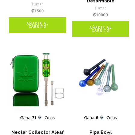
Desarmable
Fumar
Fumar
₡
3500
₡
10000
AÑADIR AL
CARRITO
AÑADIR AL
CARRITO
Gana
71
Coins
Gana
6
Coins
Nectar Collector Aleaf
Pipa Bowl