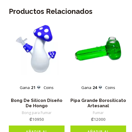
Productos Relacionados
Gana
21
Coins
Gana
24
Coins
Bong De Silicon Diseño
Pipa Grande Borosilicato
De Hongo
Artesanal
Bong para Fumar
Fumar
₡
10950
₡
12000
AÑADIR AL
AÑADIR AL