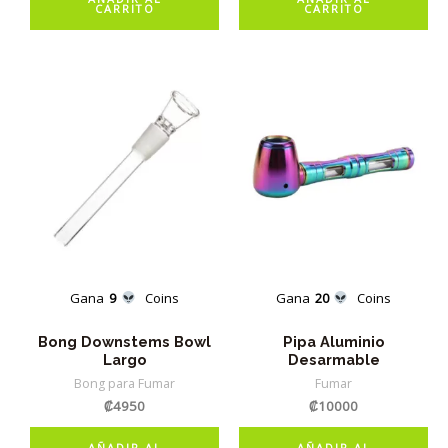
CARRITO
CARRITO
Gana
9
Coins
Gana
20
Coins
Bong Downstems Bowl
Pipa Aluminio
Largo
Desarmable
Bong para Fumar
Fumar
₡
4950
₡
10000
AÑADIR AL
AÑADIR AL