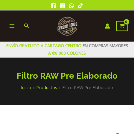
Ir
al
contenido
Buscar
MAIN
MENU
ENVÍO GRATUITO A CARTAGO CENTRO
EN COMPRAS MAYORES
A ₡8 000 COLONES
Filtro RAW Pre Elaborado
Inicio
Productos
Filtro RAW Pre Elaborado