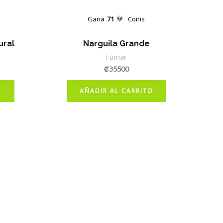
Gana
71
Coins
ural
Narguila Grande
Fumar
₡
35500
O
AÑADIR AL CARRITO