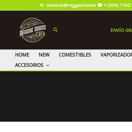
Ir
✉ contacto@reggae.house
☎ + (506) 7182
al
contenido
Buscar
ENVÍO G
HOME
NEW
COMESTIBLES
VAPORIZADO
ACCESORIOS