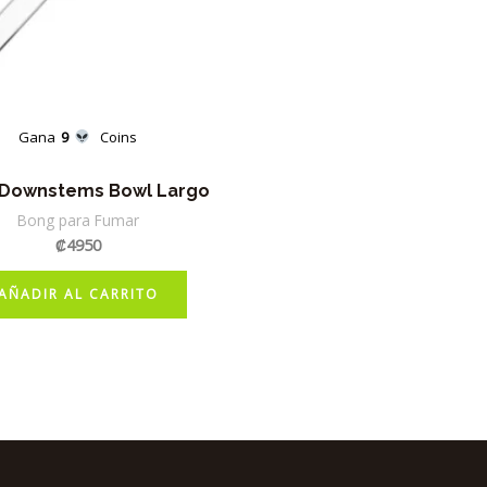
Gana
9
Coins
Downstems Bowl Largo
Bong para Fumar
₡
4950
AÑADIR AL CARRITO