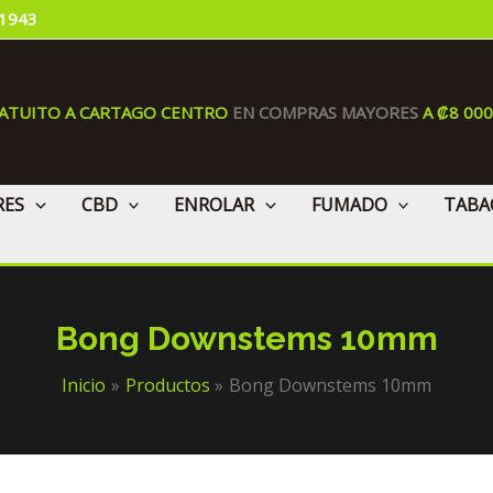
 1943
RATUITO A CARTAGO CENTRO
EN COMPRAS MAYORES
A ₡8 00
RES
CBD
ENROLAR
FUMADO
TABA
Bong Downstems 10mm
Inicio
Productos
Bong Downstems 10mm