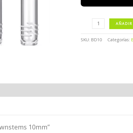
Bong
AÑADIR
Downstems
10mm
SKU:
BD10
Categorías:
cantidad
Downstems 10mm”