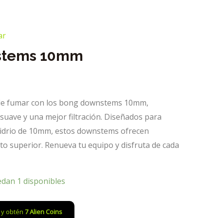
ar
stems 10mm
 de fumar con los bong downstems 10mm,
 suave y una mejor filtración. Diseñados para
vidrio de 10mm, estos downstems ofrecen
to superior. Renueva tu equipo y disfruta de cada
edan 1 disponibles
o y obtén
7
Alien Coins