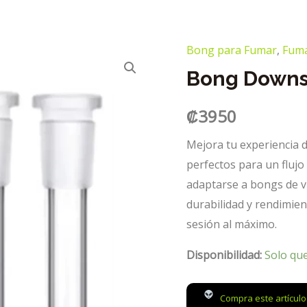
Bong para Fumar
,
Fum
Bong Down
₡
3950
Mejora tu experiencia
perfectos para un flujo
adaptarse a bongs de 
durabilidad y rendimien
sesión al máximo.
Disponibilidad:
Solo qu
Compra este artícul