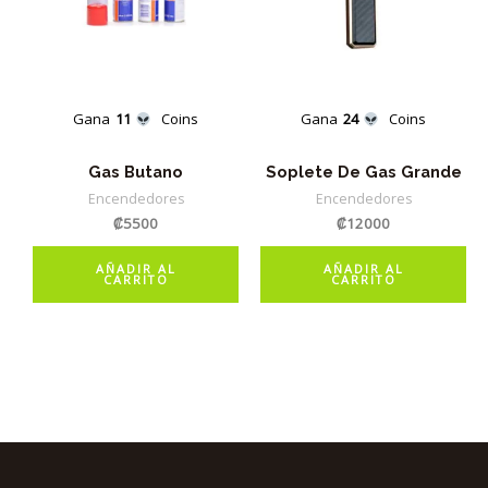
Gana
11
Coins
Gana
24
Coins
Gas Butano
Soplete De Gas Grande
Encendedores
Encendedores
₡
5500
₡
12000
AÑADIR AL
AÑADIR AL
CARRITO
CARRITO