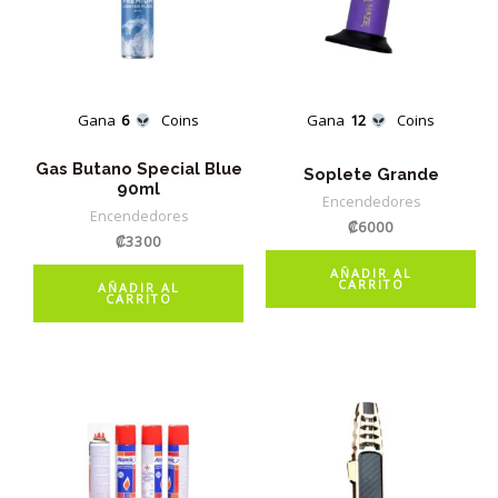
Gana
6
Coins
Gana
12
Coins
Gas Butano Special Blue
Soplete Grande
90ml
Encendedores
Encendedores
₡
6000
₡
3300
AÑADIR AL
CARRITO
AÑADIR AL
CARRITO