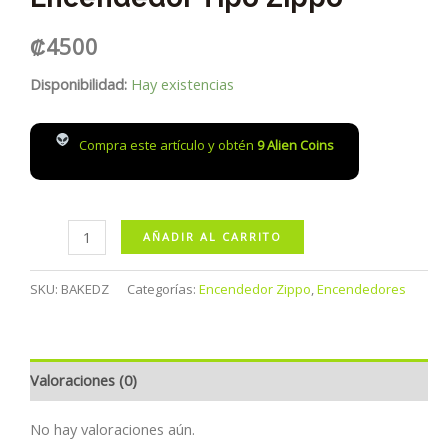
₡
4500
Disponibilidad:
Hay existencias
Compra este artículo y obtén
9
Alien Coins
Encendedor
AÑADIR AL CARRITO
Tipo
Zippo
SKU:
BAKEDZ
Categorías:
Encendedor Zippo
,
Encendedores
cantidad
Valoraciones (0)
No hay valoraciones aún.