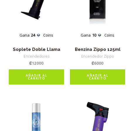
Gana
24
Coins
Gana
10
Coins
Soplete Doble Llama
Benzina Zippo 125ml
Encendedores
Encendedor Zippo
₡
12000
₡
6000
AÑADIR AL
AÑADIR AL
CARRITO
CARRITO