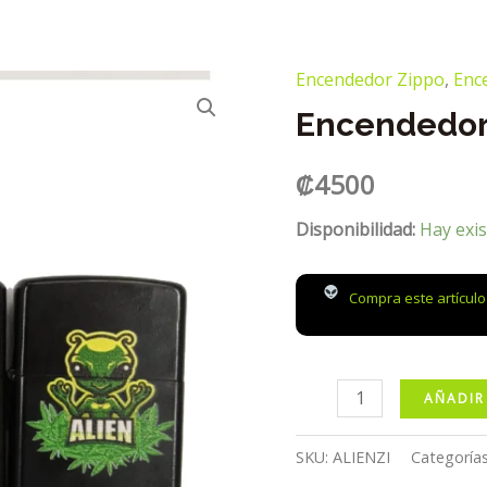
Encendedor Zippo
,
Enc
Encendedor 
₡
4500
Disponibilidad:
Hay exis
Compra este artícul
Encendedor
AÑADIR
tipo
Zippo
SKU:
ALIENZI
Categoría