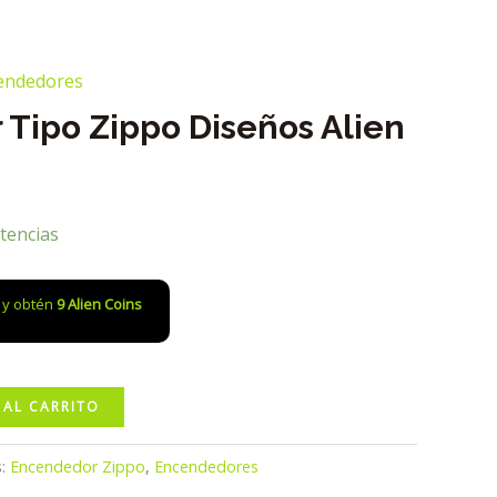
endedores
Tipo Zippo Diseños Alien
tencias
o y obtén
9
Alien Coins
 AL CARRITO
s:
Encendedor Zippo
,
Encendedores