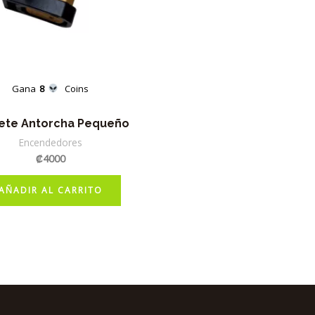
Gana
8
Coins
ete Antorcha Pequeño
Encendedores
₡
4000
AÑADIR AL CARRITO