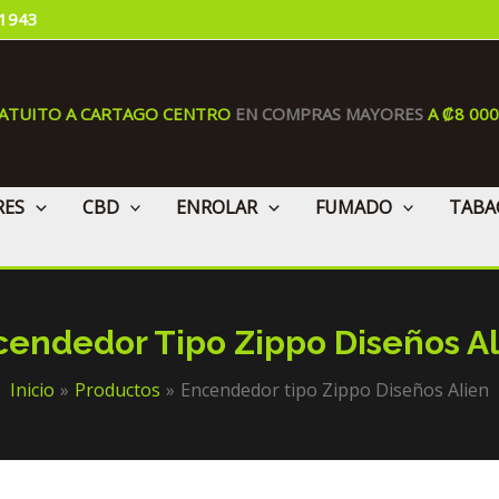
 1943
RATUITO A CARTAGO CENTRO
EN COMPRAS MAYORES
A ₡8 00
RES
CBD
ENROLAR
FUMADO
TABA
endedor Tipo Zippo Diseños A
Inicio
Productos
Encendedor tipo Zippo Diseños Alien