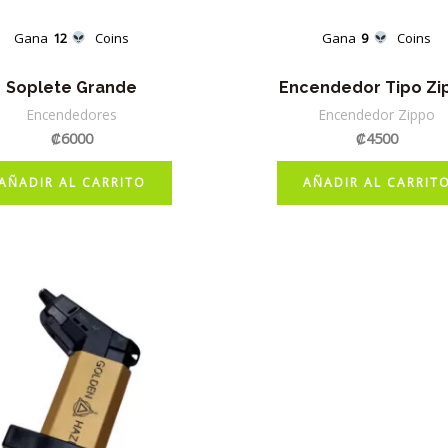
Gana
12
Coins
Gana
9
Coins
Soplete Grande
Encendedor Tipo Zi
Encendedores
Encendedor Zippo
₡
6000
₡
4500
AÑADIR AL CARRITO
AÑADIR AL CARRIT