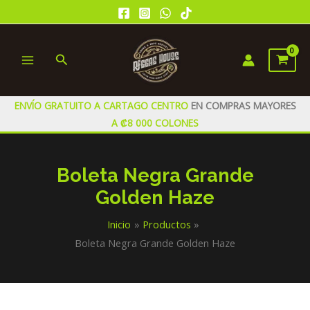
Ir
al
contenido
Buscar
MAIN
MENU
ENVÍO GRATUITO A CARTAGO CENTRO
EN COMPRAS MAYORES
A ₡8 000 COLONES
Boleta Negra Grande
Golden Haze
Inicio
Productos
Boleta Negra Grande Golden Haze