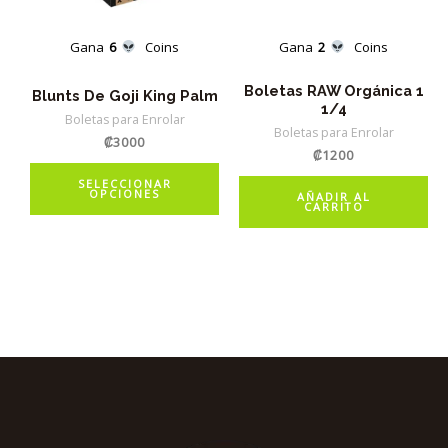
Gana
6
Coins
Gana
2
Coins
Boletas RAW Orgánica 1
Blunts De Goji King Palm
1/4
Boletas para Enrolar
Boletas para Enrolar
₡
3000
₡
1200
Este
SELECCIONAR
OPCIONES
producto
AÑADIR AL
CARRITO
tiene
múltiples
variantes.
Las
opciones
se
pueden
elegir
en