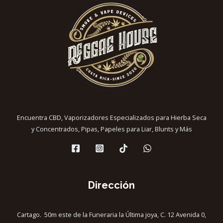
la
página
de
producto
Encuentra CBD, Vaporizadores Especializados para Hierba Seca
y Concentrados, Pipas, Papeles para Liar, Blunts y Más
Dirección
Cartago. 50m este de la Funeraria la Última joya, C. 12 Avenida 0,