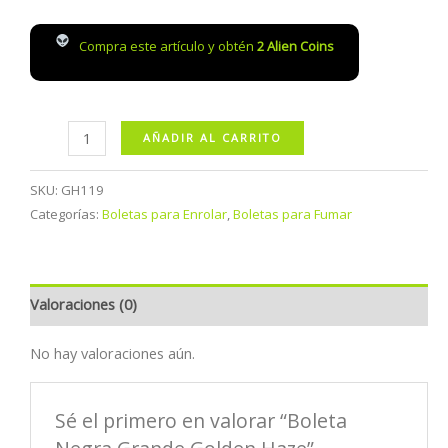
Compra este artículo y obtén
2
Alien Coins
Boleta
AÑADIR AL CARRITO
Negra
Grande
SKU:
GH119
Golden
Categorías:
Boletas para Enrolar
,
Boletas para Fumar
Haze
cantidad
Valoraciones (0)
No hay valoraciones aún.
Sé el primero en valorar “Boleta
Negra Grande Golden Haze”