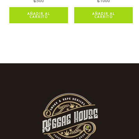
₡
500
₡
1000
AÑADIR AL
AÑADIR AL
CARRITO
CARRITO