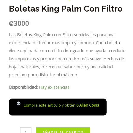
Boletas King Palm Con Filtro
₡
3000
Las Boletas King Palm con Filtro son ideales para una
experiencia de fumar más limpia y cómoda. Cada boleta
viene equipada con un filtro integrado que ayuda a reducir
las impurezas y proporciona un tiro más suave. Hechas de
hojas naturales, ofrecen un sabor puro y una calidad
premium para disfrutar al máximo.
Disponibilidad:
Hay existencias
Compra este artículo y obtén
6
Alien Coins
Boletas
AÑADIR AL CARRITO