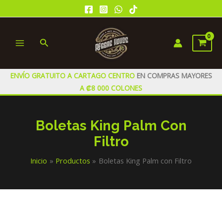
Ir
al
contenido
Buscar
MAIN
MENU
ENVÍO GRATUITO A CARTAGO CENTRO
EN COMPRAS MAYORES
A ₡8 000 COLONES
Boletas King Palm Con
Filtro
Inicio
Productos
Boletas King Palm con Filtro