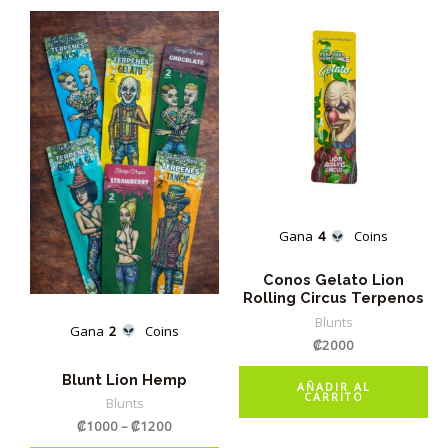
Gana
4
Coins
Conos Gelato Lion
Rolling Circus Terpenos
Blunts
Gana
2
Coins
₡
2000
Blunt Lion Hemp
AÑADIR AL
CARRITO
Blunts
₡
1000
–
₡
1200