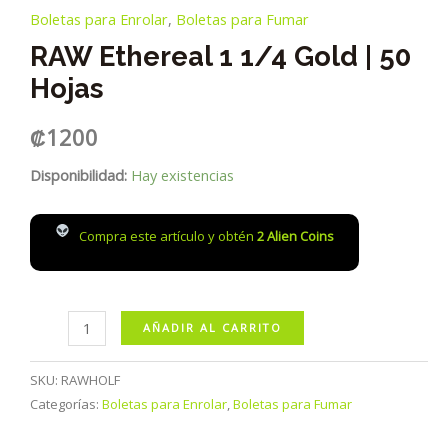
Boletas para Enrolar
,
Boletas para Fumar
RAW Ethereal 1 1/4 Gold | 50
Hojas
₡
1200
Disponibilidad:
Hay existencias
Compra este artículo y obtén
2
Alien Coins
RAW
AÑADIR AL CARRITO
Ethereal
1
SKU:
RAWHOLF
1/4
Categorías:
Boletas para Enrolar
,
Boletas para Fumar
Gold