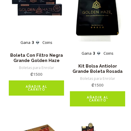
se
pueden
elegir
en
la
página
Gana
3
Coins
de
Gana
3
Coins
Boleta Con Filtro Negra
producto
Grande Golden Haze
Kit Bolsa Antiolor
Boletas para Enrolar
Grande Boleta Rosada
₡
1500
Boletas para Enrolar
₡
1500
AÑADIR AL
CARRITO
AÑADIR AL
CARRITO