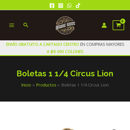
Ir
al
contenido
Buscar
MAIN
MENU
ENVÍO GRATUITO A CARTAGO CENTRO
EN COMPRAS MAYORES
A ₡8 000 COLONES
Boletas 1 1/4 Circus Lion
Inicio
Productos
Boletas 1 1/4 Circus Lion