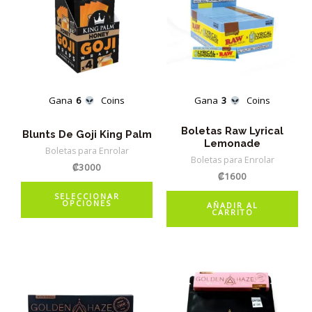
Gana
6
Coins
Gana
3
Coins
Boletas Raw Lyrical
Blunts De Goji King Palm
Lemonade
Boletas para Enrolar
Boletas para Enrolar
₡
3000
₡
1600
Este
SELECCIONAR
OPCIONES
producto
AÑADIR AL
CARRITO
tiene
múltiples
variantes.
Las
opciones