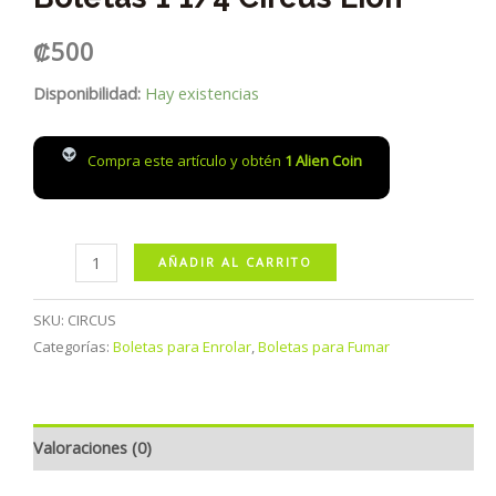
₡
500
Disponibilidad:
Hay existencias
Compra este artículo y obtén
1
Alien Coin
Boletas
AÑADIR AL CARRITO
1
1/4
SKU:
CIRCUS
Circus
Categorías:
Boletas para Enrolar
,
Boletas para Fumar
Lion
cantidad
Valoraciones (0)