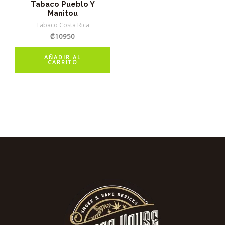
Tabaco Pueblo Y
Manitou
Tabaco Costa Rica
₡
10950
AÑADIR AL
CARRITO