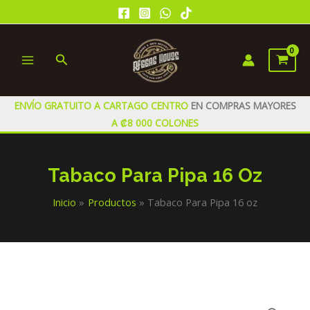
Ir
al
contenido
Buscar
MAIN
MENU
ENVÍO GRATUITO A CARTAGO CENTRO
EN COMPRAS MAYORES
A ₡8 000 COLONES
Tabaco Para Pipa 16 Oz
Inicio
Productos
Tabaco Para Pipa 16 oz