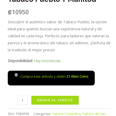
₡
10950
Descubre el auténtico sabor de Tabaco Pueblo, la opción
ideal para quienes buscan una experiencia natural y de
calidad en cada hoja. Perfecto para liadores que valoran la
pureza y el aroma único del tabaco sin aditivos. ¡Disfruta de
la tradición al mejor precio!
Disponibilidad:
Hay existencias
Compra este artículo y obtén
21
Alien Coins
Tabaco
AÑADIR AL CARRITO
Pueblo
y
SKU:
TABAPM
Categorías:
Tabaco Costa Rica
,
Tabaco de Liar