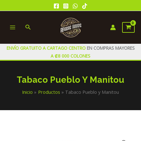
Ir
al
contenido
Buscar
MAIN
MENU
ENVÍO GRATUITO A CARTAGO CENTRO
EN COMPRAS MAYORES
A ₡8 000 COLONES
Tabaco Pueblo Y Manitou
Inicio
Productos
Tabaco Pueblo y Manitou