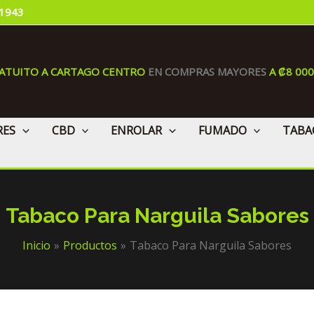
 1943
RATUITO A CARTAGO CENTRO
EN COMPRAS MAYORES
A ₡8 00
RES
CBD
ENROLAR
FUMADO
TABA
Tabaco Para Narguila Sabores
Inicio
Productos
Tabaco Para Narguila Sabores