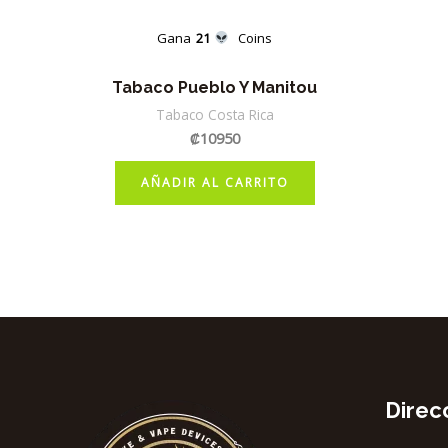
Gana
21
Coins
Tabaco Pueblo Y Manitou
Tabaco Costa Rica
₡
10950
AÑADIR AL CARRITO
Direc