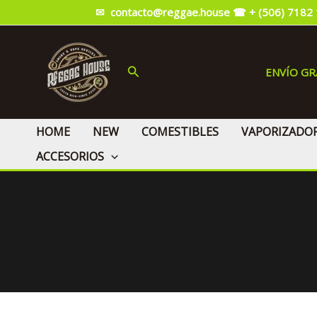
Ir
✉ contacto@reggae.house
☎ + (506) 7182
al
contenido
Buscar
ENVÍO G
HOME
NEW
COMESTIBLES
VAPORIZADO
ACCESORIOS