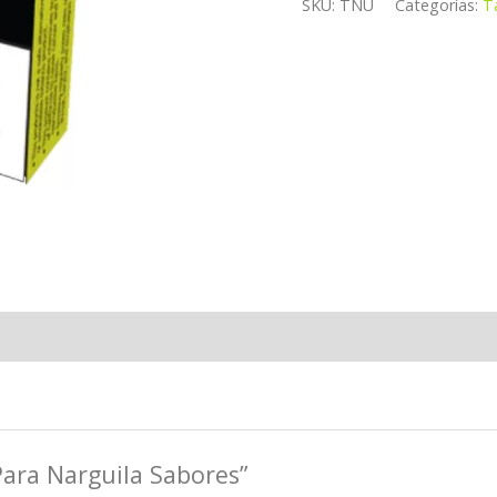
SKU:
TNU
Categorías:
T
Para Narguila Sabores”