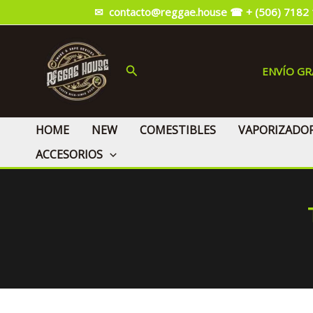
Ir
✉ contacto@reggae.house
☎ + (506) 7182
al
contenido
Buscar
ENVÍO G
HOME
NEW
COMESTIBLES
VAPORIZADO
ACCESORIOS