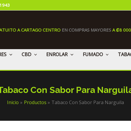
 1943
RATUITO A CARTAGO CENTRO
EN COMPRAS MAYORES
A ₡8 00
RES
CBD
ENROLAR
FUMADO
TABA
Tabaco Con Sabor Para Narguil
Inicio
Productos
Tabaco Con Sabor Para Narguila