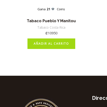
Gana
21
Coins
Tabaco Pueblo Y Manitou
Tabaco Costa Rica
₡
10950
AÑADIR AL CARRITO
Direc