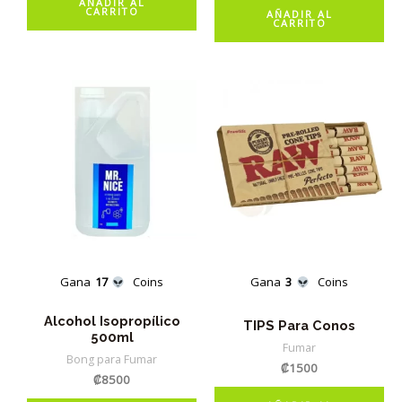
AÑADIR AL
CARRITO
AÑADIR AL
CARRITO
Gana
17
Coins
Gana
3
Coins
Alcohol Isopropílico
TIPS Para Conos
500ml
Fumar
Bong para Fumar
₡
1500
₡
8500