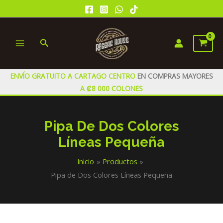
Ir
al
contenido
Buscar
MAIN
MENU
ENVÍO GRATUITO A CARTAGO CENTRO
EN COMPRAS MAYORES
A ₡8 000 COLONES
Pipa De Dos Colores
Líneas Pequeña
Inicio
Productos
Pipa de Dos Colores Líneas Pequeña