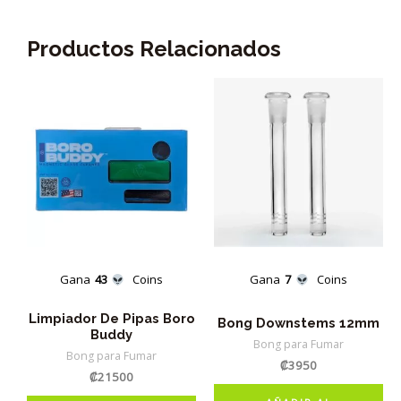
Productos Relacionados
Gana
43
Coins
Gana
7
Coins
Limpiador De Pipas Boro
Bong Downstems 12mm
Buddy
Bong para Fumar
Bong para Fumar
₡
3950
₡
21500