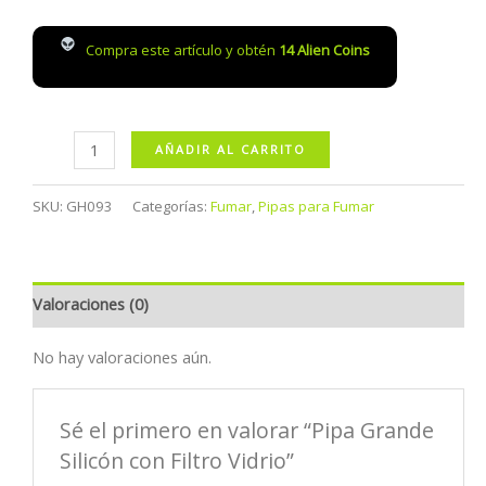
Compra este artículo y obtén
14
Alien Coins
Pipa
AÑADIR AL CARRITO
Grande
Silicón
SKU:
GH093
Categorías:
Fumar
,
Pipas para Fumar
con
Filtro
Vidrio
Valoraciones (0)
cantidad
No hay valoraciones aún.
Sé el primero en valorar “Pipa Grande
Silicón con Filtro Vidrio”