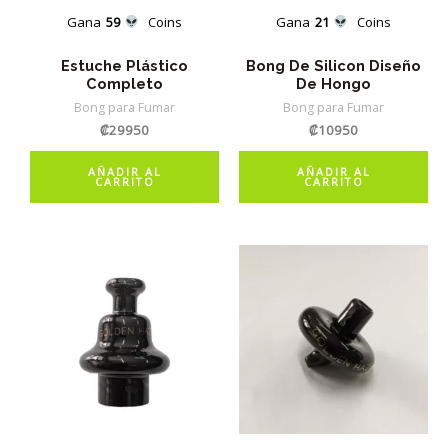
Gana
59
Coins
Gana
21
Coins
Estuche Plástico
Bong De Silicon Diseño
Completo
De Hongo
Bong para Fumar
Bong para Fumar
₡
29950
₡
10950
AÑADIR AL
AÑADIR AL
CARRITO
CARRITO