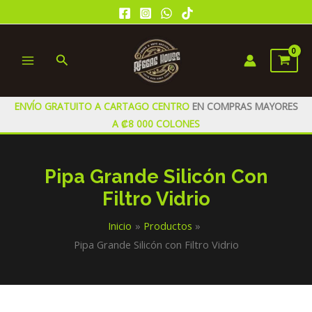
Ir
al
contenido
Buscar
MAIN
MENU
ENVÍO GRATUITO A CARTAGO CENTRO
EN COMPRAS MAYORES
A ₡8 000 COLONES
Pipa Grande Silicón Con
Filtro Vidrio
Inicio
Productos
Pipa Grande Silicón con Filtro Vidrio