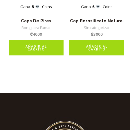
Gana
8
Coins
Gana
6
Coins
Caps De Pirex
Cap Borosilicato Natural
Bong para Fumar
Sin categorizar
₡
4000
₡
3000
AÑADIR AL
AÑADIR AL
CARRITO
CARRITO