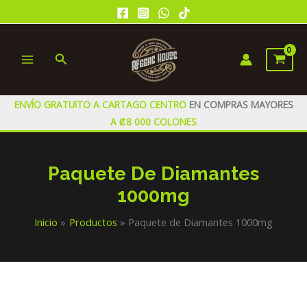
Ir
al
contenido
Buscar
MAIN
MENU
ENVÍO GRATUITO A CARTAGO CENTRO
EN COMPRAS MAYORES
A ₡8 000 COLONES
Paquete De Diamantes
1000mg
Inicio
Productos
Paquete de Diamantes 1000mg