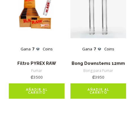
Gana
7
Coins
Gana
7
Coins
Filtro PYREX RAW
Bong Downstems 12mm
Fumar
Bong para Fumar
₡
3500
₡
3950
AÑADIR AL
AÑADIR AL
CARRITO
CARRITO