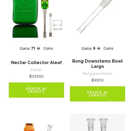
Gana
71
Coins
Gana
9
Coins
Bong Downstems Bowl
Nectar Collector Aleaf
Largo
Fumar
Bong para Fumar
₡
35950
₡
4950
AÑADIR AL
CARRITO
AÑADIR AL
CARRITO