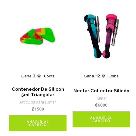
Gana
3
Coins
Gana
12
Coins
Contenedor De Silicon
Nectar Collector Silicón
5ml Triangular
Fumar
Artículos para Fumar
₡
6000
₡
1500
AÑADIR AL
CARRITO
AÑADIR AL
CARRITO