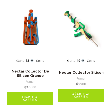
Gana
33
Coins
Gana
19
Coins
Nectar Collector De
Nectar Collector Silicon
Silicon Grande
Fumar
Fumar
₡
9900
₡
16500
AÑADIR AL
CARRITO
AÑADIR AL
CARRITO