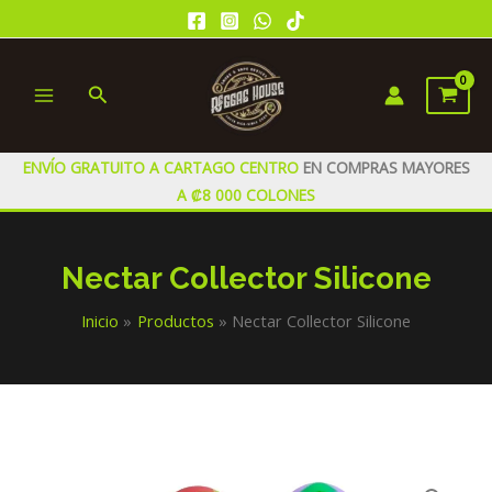
Ir
al
contenido
Buscar
MAIN
MENU
ENVÍO GRATUITO A CARTAGO CENTRO
EN COMPRAS MAYORES
A ₡8 000 COLONES
Nectar Collector Silicone
Inicio
Productos
Nectar Collector Silicone