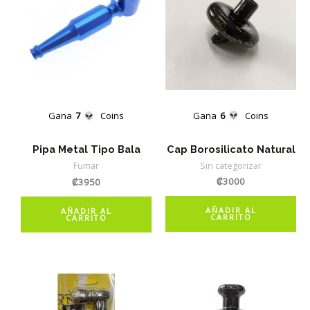
Gana
6
Coins
Gana
7
Coins
Cap Borosilicato Natural
Pipa Metal Tipo Bala
Sin categorizar
Fumar
₡
3000
₡
3950
AÑADIR AL
AÑADIR AL
CARRITO
CARRITO