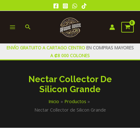
Ir
al
contenido
Buscar
MAIN
MENU
ENVÍO GRATUITO A CARTAGO CENTRO
EN COMPRAS MAYORES
A ₡8 000 COLONES
Nectar Collector De
Silicon Grande
Inicio
Productos
Nectar Collector de Silicon Grande