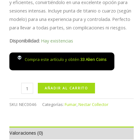
y eficientes, convirtiéndolo en una excelente opción para
sesiones intensas. Incluye punta de titanio o cuarzo (según
modelo) para una experiencia pura y controlada. Perfecto
para llevar a todas partes, sin complicaciones ni riesgos.
Disponibilidad:
Hay existencias
Compra este artículo y obtén
33
Alien Coins
Nectar
AÑADIR AL CARRITO
Collector
de
SKU:
NEC0046
Categorías:
Fumar
,
Nectar Collector
Silicon
Grande
cantidad
Valoraciones (0)