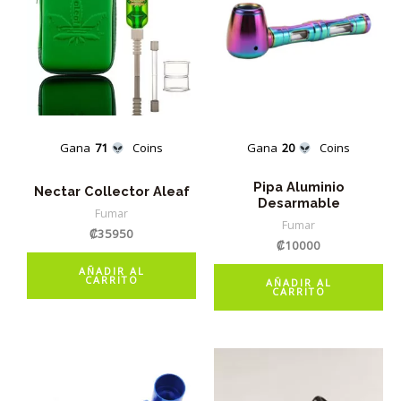
Gana
71
Coins
Gana
20
Coins
Pipa Aluminio
Nectar Collector Aleaf
Desarmable
Fumar
Fumar
₡
35950
₡
10000
AÑADIR AL
CARRITO
AÑADIR AL
CARRITO