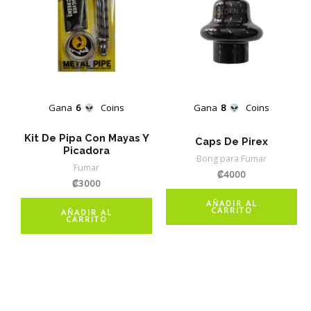
Gana
6
Coins
Gana
8
Coins
Kit De Pipa Con Mayas Y
Caps De Pirex
Picadora
Bong para Fumar
Fumar
₡
4000
₡
3000
AÑADIR AL
CARRITO
AÑADIR AL
CARRITO