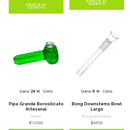
AÑADIR AL
CARRITO
AÑADIR AL
CARRITO
Gana
24
Coins
Gana
9
Coins
Pipa Grande Borosilicato
Bong Downstems Bowl
Artesanal
Largo
Fumar
Bong para Fumar
₡
12000
₡
4950