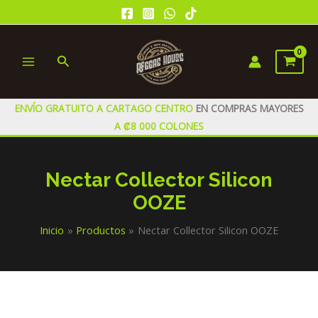
Ir
al
contenido
Buscar
MAIN
MENU
ENVÍO GRATUITO A CARTAGO CENTRO
EN COMPRAS MAYORES
A ₡8 000 COLONES
Nectar Collector Silicon
OOZE
Inicio
Productos
Nectar Collector Silicon OOZE