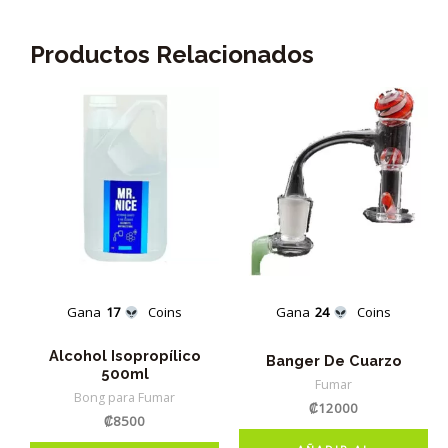
Productos Relacionados
Gana
17
Coins
Gana
24
Coins
Alcohol Isopropílico
Banger De Cuarzo
500ml
Fumar
Bong para Fumar
₡
12000
₡
8500