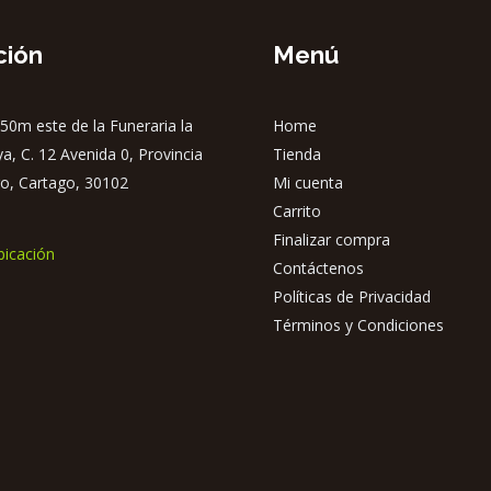
se
pueden
ción
Menú
elegir
en
50m este de la Funeraria la
Home
la
ya, C. 12 Avenida 0, Provincia
Tienda
página
o, Cartago, 30102
Mi cuenta
de
Carrito
producto
Finalizar compra
bicación
Contáctenos
Políticas de Privacidad
Términos y Condiciones