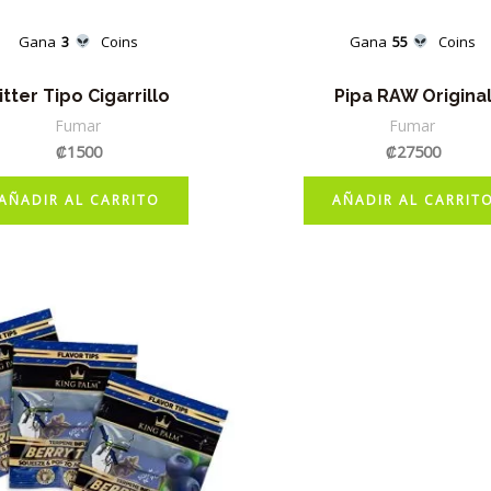
Gana
3
Coins
Gana
55
Coins
itter Tipo Cigarrillo
Pipa RAW Origina
Fumar
Fumar
₡
1500
₡
27500
AÑADIR AL CARRITO
AÑADIR AL CARRIT