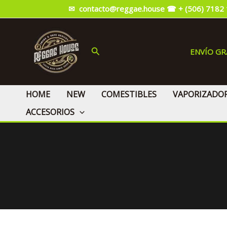
Ir
✉ contacto@reggae.house
☎ + (506) 7182
al
contenido
Buscar
ENVÍO G
HOME
NEW
COMESTIBLES
VAPORIZADO
ACCESORIOS