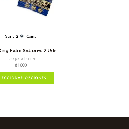
Gana
2
Coins
 King Palm Sabores 2 Uds
Filtro para Fumar
₡
1000
Este
LECCIONAR OPCIONES
producto
tiene
múltiples
variantes.
Las
opciones