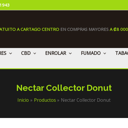
 1943
RATUITO A CARTAGO CENTRO
EN COMPRAS MAYORES
A ₡8 00
RES
CBD
ENROLAR
FUMADO
TABA
Nectar Collector Donut
Inicio
Productos
Nectar Collector Donut