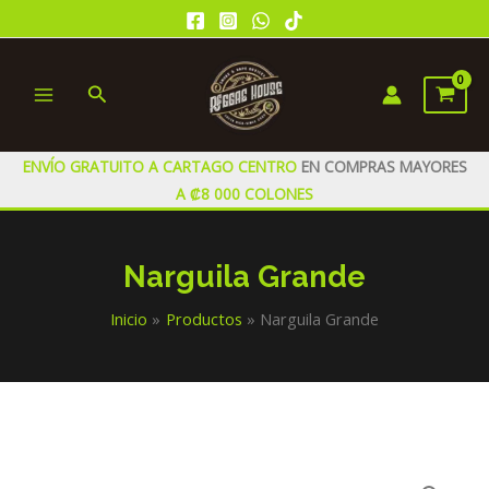
Ir
al
contenido
Buscar
MAIN
MENU
ENVÍO GRATUITO A CARTAGO CENTRO
EN COMPRAS MAYORES
A ₡8 000 COLONES
Narguila Grande
Inicio
Productos
Narguila Grande