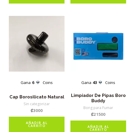
Gana
6
Coins
Gana
43
Coins
Limpiador De Pipas Boro
Cap Borosilicato Natural
Buddy
Sin categorizar
Bong para Fumar
₡
3000
₡
21500
AÑADIR AL
CARRITO
AÑADIR AL
CARRITO