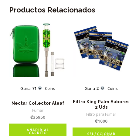
Productos Relacionados
Gana
71
Coins
Gana
2
Coins
Filtro King Palm Sabores
Nectar Collector Aleaf
2 Uds
Fumar
Filtro para Fumar
₡
35950
₡
1000
Es
AÑADIR AL
CARRITO
SELECCIONAR