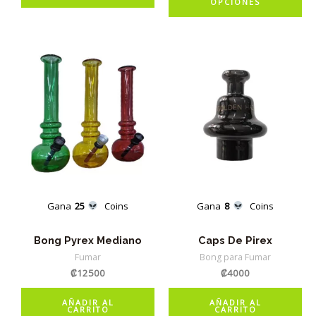
OPCIONES
pr
tie
múl
var
La
op
se
pu
ele
en
la
Gana
25
Coins
Gana
8
Coins
pá
de
Bong Pyrex Mediano
Caps De Pirex
pr
Fumar
Bong para Fumar
₡
12500
₡
4000
AÑADIR AL
AÑADIR AL
CARRITO
CARRITO