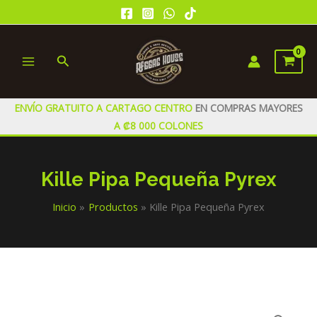
Ir
al
contenido
Buscar
MAIN
MENU
ENVÍO GRATUITO A CARTAGO CENTRO
EN COMPRAS MAYORES
A ₡8 000 COLONES
Kille Pipa Pequeña Pyrex
Inicio
Productos
Kille Pipa Pequeña Pyrex