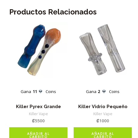
Productos Relacionados
Gana
11
Coins
Gana
2
Coins
Killer Pyrex Grande
Killer Vidrio Pequeño
Killer Vape
Killer Vape
₡
5500
₡
1000
AÑADIR AL
AÑADIR AL
CARRITO
CARRITO