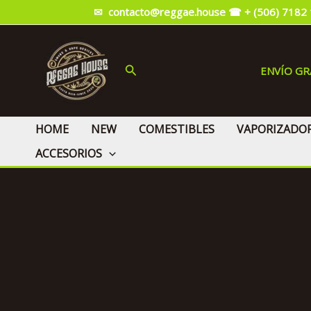
Ir
✉ contacto@reggae.house
☎ + (506) 7182
al
contenido
Buscar
ENVÍO G
HOME
NEW
COMESTIBLES
VAPORIZADO
ACCESORIOS