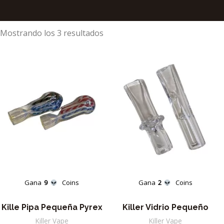
Ordenado
Mostrando los 3 resultados
por
los
últimos
Gana
9
Coins
Gana
2
Coins
Kille Pipa Pequeña Pyrex
Killer Vidrio Pequeño
Killer Vape
Killer Vape