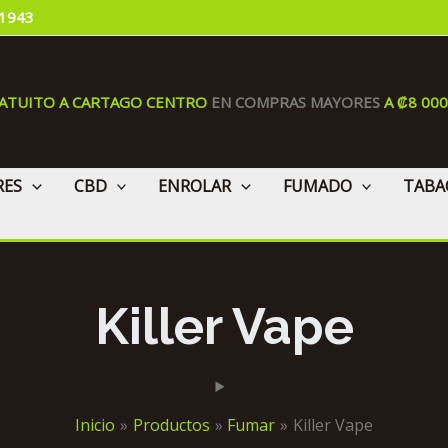
 1943
RATUITO A CARTAGO CENTRO
EN COMPRAS MAYORES
A ₡8 00
RES
CBD
ENROLAR
FUMADO
TABA
Killer Vape
Inicio
Productos
Fumar
Killer Vape