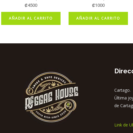
₡
4500
₡
1000
AÑADIR AL CARRITO
AÑADIR AL CARRITO
Direc
Cartago. 
Última jo
de Cartag
Link de U