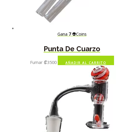
Gana
7
👽Coins
Punta De Cuarzo
Fumar
₡
3500
AÑADIR AL CARRITO