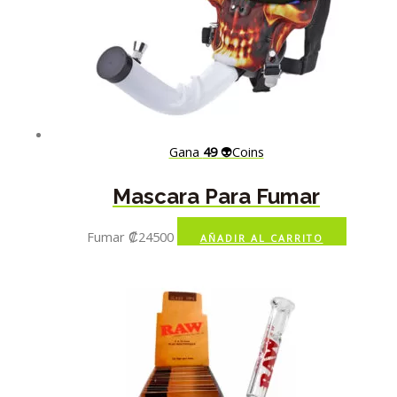
Gana
49
👽Coins
Mascara Para Fumar
Fumar
₡
24500
AÑADIR AL CARRITO