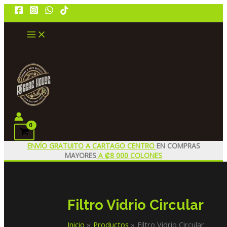
Ir
al
contenido
MAIN
MENU
Buscar
ENVÍO GRATUITO A CARTAGO CENTRO
EN COMPRAS
MAYORES
A ₡8 000 COLONES
Filtro Vidrio Circular
Inicio
Productos
Filtro Vidrio Circular