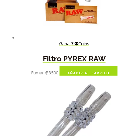
Gana
7
👽Coins
Filtro PYREX RAW
Fumar
₡
3500
AÑADIR AL CARRITO