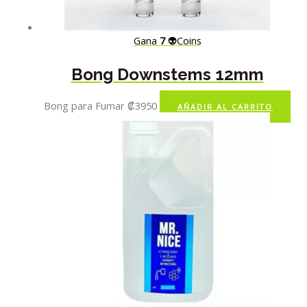
Gana
7
👽Coins
Bong Downstems 12mm
Bong para Fumar
₡
3950
AÑADIR AL CARRITO