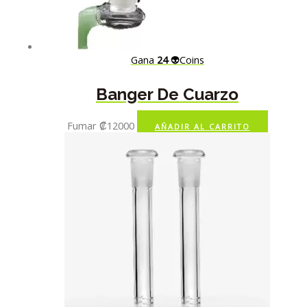
Gana
24
👽Coins
Banger De Cuarzo
Fumar
₡
12000
AÑADIR AL CARRITO