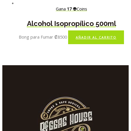
Gana
17
👽Coins
Alcohol Isopropílico 500ml
Bong para Fumar
₡
8500
AÑADIR AL CARRITO