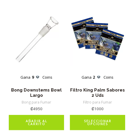
Gana
9
Coins
Gana
2
Coins
Bong Downstems Bowl
Filtro King Palm Sabores
Largo
2 Uds
Bong para Fumar
Filtro para Fumar
₡
4950
₡
1000
Es
AÑADIR AL
SELECCIONAR
CARRITO
OPCIONES
pr