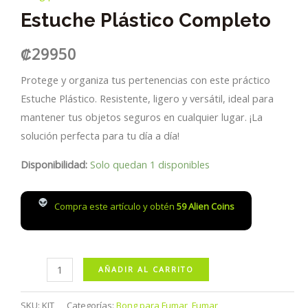
Estuche Plástico Completo
₡
29950
Protege y organiza tus pertenencias con este práctico
Estuche Plástico. Resistente, ligero y versátil, ideal para
mantener tus objetos seguros en cualquier lugar. ¡La
solución perfecta para tu día a día!
Disponibilidad:
Solo quedan 1 disponibles
Compra este artículo y obtén
59
Alien Coins
Estuche
AÑADIR AL CARRITO
Plástico
Completo
SKU:
KIT
Categorías:
Bong para Fumar
,
Fumar