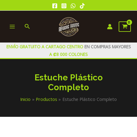
Ir
al
contenido
Buscar
MAIN
MENU
ENVÍO GRATUITO A CARTAGO CENTRO
EN COMPRAS MAYORES
A ₡8 000 COLONES
Estuche Plástico
Completo
Inicio
Productos
Estuche Plástico Completo