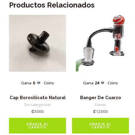
Productos Relacionados
Gana
6
Coins
Gana
24
Coins
Cap Borosilicato Natural
Banger De Cuarzo
Sin categorizar
Fumar
₡
3000
₡
12000
AÑADIR AL
AÑADIR AL
CARRITO
CARRITO