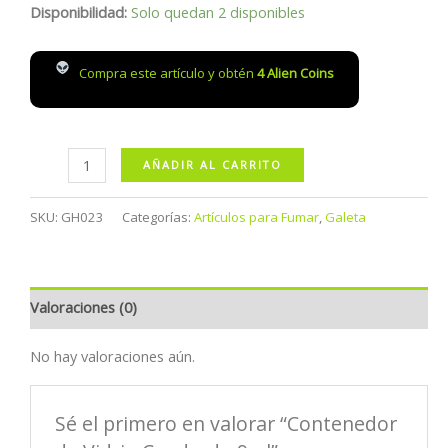
Disponibilidad:
Solo quedan 2 disponibles
Compra este artículo y obtén
4
Alien Coins
Contenedor
AÑADIR AL CARRITO
de
Vidrio
SKU:
GH023
Categorías:
Artículos para Fumar
,
Galeta
Cuadrado
9ml
cantidad
Valoraciones (0)
No hay valoraciones aún.
Sé el primero en valorar “Contenedor