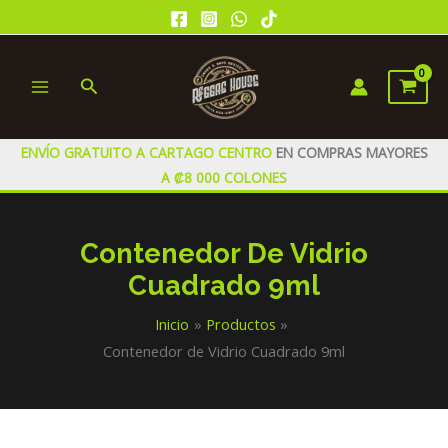
Ir
al
contenido
Buscar
MAIN
MENU
ENVÍO GRATUITO A CARTAGO CENTRO
EN COMPRAS MAYORES
A ₡8 000 COLONES
Contenedor De Vidrio
Cuadrado 9ml
Inicio
Productos
Contenedor de Vidrio Cuadrado 9ml