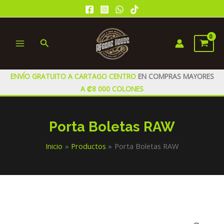
Ir
al
contenido
Buscar
MAIN
MENU
ENVÍO GRATUITO A CARTAGO CENTRO
EN COMPRAS MAYORES
A ₡8 000 COLONES
Porta Boletas RAW
Inicio
Productos
Porta Boletas RAW