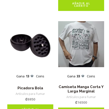
original
actual
AÑADIR AL
era:
es:
CARRITO
₡30500.
₡22500.
Gana
13
Coins
Gana
33
Coins
Camiseta Manga Corta Y
Picadora Bola
Larga Marginal
Artículos para Fumar
Artículos para Fumar
₡
6950
₡
16500