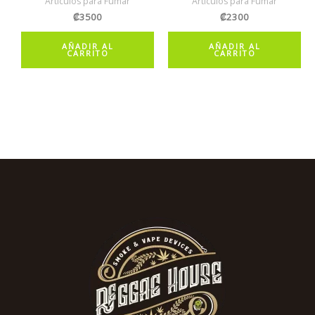
Artículos para Fumar
Artículos para Fumar
₡
3500
₡
2300
AÑADIR AL
AÑADIR AL
CARRITO
CARRITO