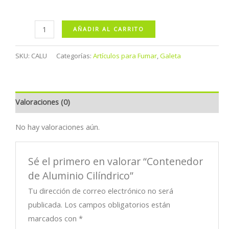
Contenedor
AÑADIR AL CARRITO
de
Aluminio
SKU:
CALU
Categorías:
Artículos para Fumar
,
Galeta
Cilíndrico
cantidad
Valoraciones (0)
No hay valoraciones aún.
Sé el primero en valorar “Contenedor
de Aluminio Cilíndrico”
Tu dirección de correo electrónico no será
publicada.
Los campos obligatorios están
marcados con
*