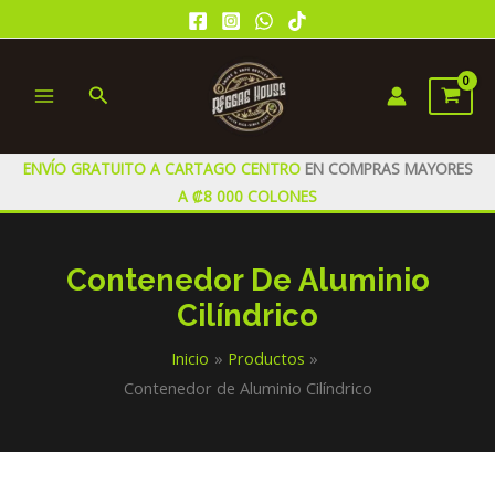
Ir
al
contenido
Buscar
MAIN
MENU
ENVÍO GRATUITO A CARTAGO CENTRO
EN COMPRAS MAYORES
A ₡8 000 COLONES
Contenedor De Aluminio
Cilíndrico
Inicio
Productos
Contenedor de Aluminio Cilíndrico