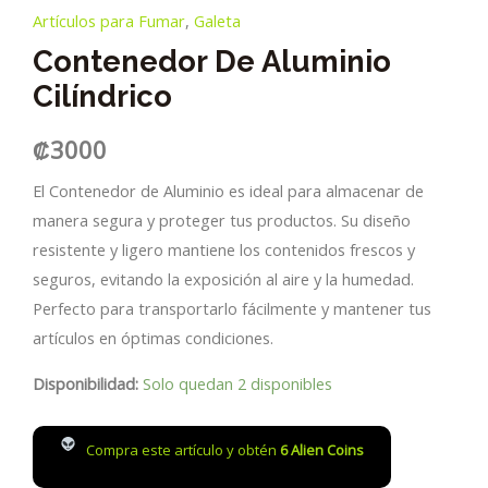
Artículos para Fumar
,
Galeta
Contenedor De Aluminio
Cilíndrico
₡
3000
El Contenedor de Aluminio es ideal para almacenar de
manera segura y proteger tus productos. Su diseño
resistente y ligero mantiene los contenidos frescos y
seguros, evitando la exposición al aire y la humedad.
Perfecto para transportarlo fácilmente y mantener tus
artículos en óptimas condiciones.
Disponibilidad:
Solo quedan 2 disponibles
Compra este artículo y obtén
6
Alien Coins