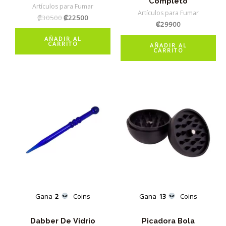
Completo
Artículos para Fumar
Artículos para Fumar
El
El
₡
30500
₡
22500
₡
29900
precio
precio
original
actual
AÑADIR AL
era:
es:
CARRITO
AÑADIR AL
CARRITO
₡30500.
₡22500.
Gana
2
Coins
Gana
13
Coins
Dabber De Vidrio
Picadora Bola