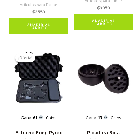
Artículos para Fumar
Artículos para Fumar
₡
3950
₡
2550
AÑADIR AL
CARRITO
AÑADIR AL
CARRITO
¡Oferta!
¡Oferta!
Gana
61
Coins
Gana
13
Coins
Estuche Bong Pyrex
Picadora Bola