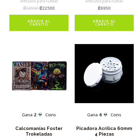
Artículos para Fumar
Artículos para Fumar
El
El
₡
30500
₡
22500
₡
6950
precio
precio
original
actual
AÑADIR AL
AÑADIR AL
era:
es:
CARRITO
CARRITO
₡30500.
₡22500.
Gana
2
Coins
Gana
6
Coins
Calcomanías Foster
Picadora Acrílica 60mm
Trokeladas
4 Piezas