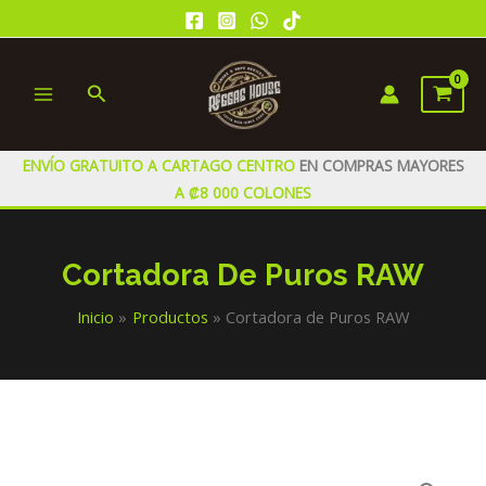
Ir
al
contenido
Buscar
MAIN
MENU
ENVÍO GRATUITO A CARTAGO CENTRO
EN COMPRAS MAYORES
A ₡8 000 COLONES
Cortadora De Puros RAW
Inicio
Productos
Cortadora de Puros RAW