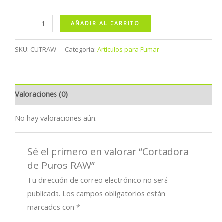
Cortadora
AÑADIR AL CARRITO
de
Puros
SKU:
CUTRAW
Categoría:
Artículos para Fumar
RAW
cantidad
Valoraciones (0)
No hay valoraciones aún.
Sé el primero en valorar “Cortadora
de Puros RAW”
Tu dirección de correo electrónico no será
publicada.
Los campos obligatorios están
marcados con
*