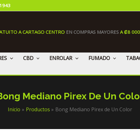
 1943
RATUITO A CARTAGO CENTRO
EN COMPRAS MAYORES
A ₡8 00
RES
CBD
ENROLAR
FUMADO
TABA
Bong Mediano Pirex De Un Colo
Inicio
Productos
Bong Mediano Pirex de Un Color