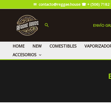
Ir
✉ contacto@reggae.house
☎ + (506) 7182
al
contenido
Buscar
ENVÍO G
HOME
NEW
COMESTIBLES
VAPORIZADO
ACCESORIOS