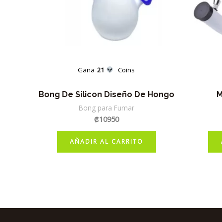
Gana
21
Coins
Bong De Silicon Diseño De Hongo
M
Bong para Fumar
₡
10950
AÑADIR AL CARRITO