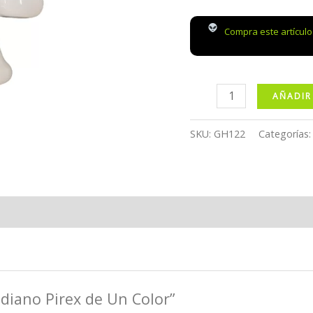
Compra este artícul
Bong
AÑADIR
Mediano
Pirex
SKU:
GH122
Categorías
de
Un
Color
cantidad
diano Pirex de Un Color”