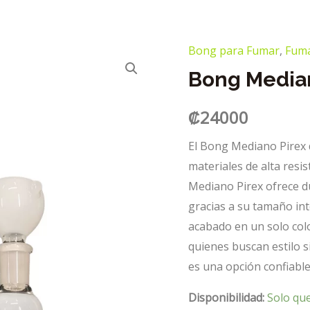
Bong para Fumar
,
Fum
Bong Median
₡
24000
El Bong Mediano Pirex 
materiales de alta resis
Mediano Pirex ofrece du
gracias a su tamaño int
acabado en un solo col
quienes buscan estilo si
es una opción confiabl
Disponibilidad:
Solo qu