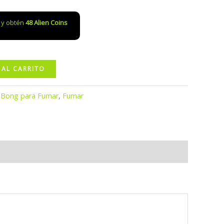
o y obtén
48
Alien Coins
 AL CARRITO
:
Bong para Fumar
,
Fumar