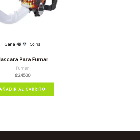
Gana
49
Coins
ascara Para Fumar
Fumar
₡
24500
AÑADIR AL CARRITO