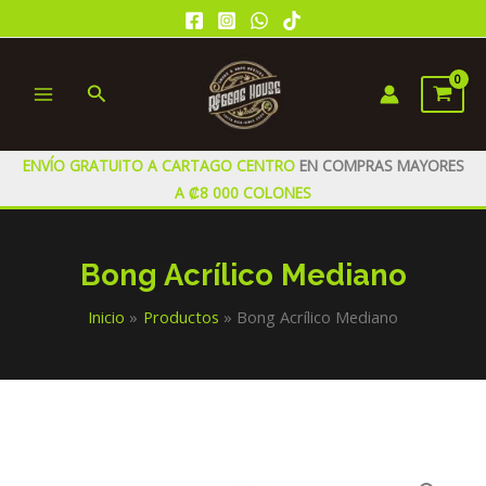
Ir
al
contenido
Buscar
MAIN
MENU
ENVÍO GRATUITO A CARTAGO CENTRO
EN COMPRAS MAYORES
A ₡8 000 COLONES
Bong Acrílico Mediano
Inicio
Productos
Bong Acrílico Mediano