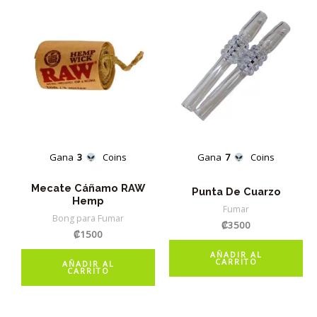
Gana
3
Coins
Gana
7
Coins
Mecate Cáñamo RAW
Punta De Cuarzo
Hemp
Fumar
Bong para Fumar
₡
3500
₡
1500
AÑADIR AL
CARRITO
AÑADIR AL
CARRITO