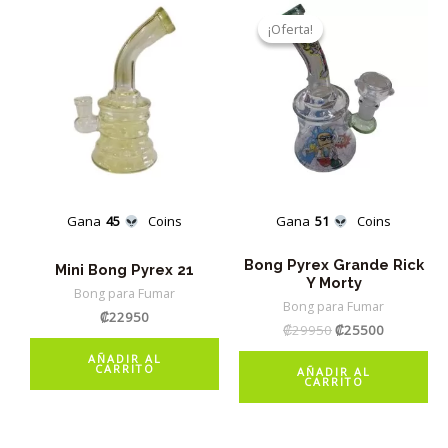
¡Oferta!
¡Oferta!
Gana
45
Coins
Gana
51
Coins
Bong Pyrex Grande Rick
Mini Bong Pyrex 21
Y Morty
Bong para Fumar
Bong para Fumar
₡
22950
El
El
₡
29950
₡
25500
precio
precio
AÑADIR AL
original
actual
CARRITO
AÑADIR AL
era:
es:
CARRITO
₡29950.
₡25500.