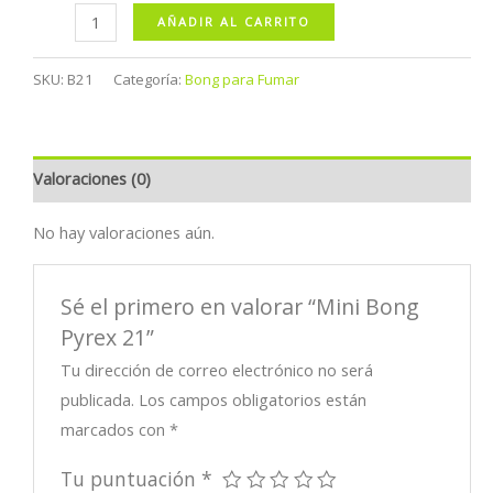
Mini
AÑADIR AL CARRITO
Bong
Pyrex
SKU:
B21
Categoría:
Bong para Fumar
21
cantidad
Valoraciones (0)
No hay valoraciones aún.
Sé el primero en valorar “Mini Bong
Pyrex 21”
Tu dirección de correo electrónico no será
publicada.
Los campos obligatorios están
marcados con
*
Tu puntuación
*