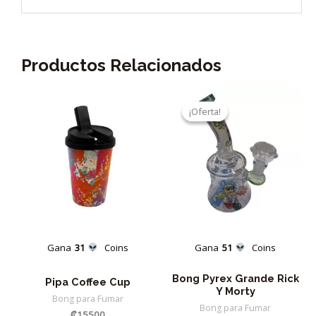
Productos Relacionados
¡Oferta!
¡Oferta!
Gana
31
Coins
Gana
51
Coins
Bong Pyrex Grande Rick
Pipa Coffee Cup
Y Morty
Bong para Fumar
Bong para Fumar
₡
15500