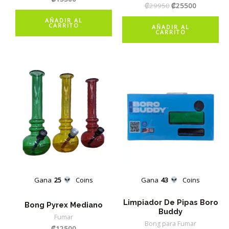
El
El
₡
29950
₡
25500
precio
precio
AÑADIR AL
original
actual
CARRITO
AÑADIR AL
era:
es:
CARRITO
₡29950.
₡25500.
Gana
25
Coins
Gana
43
Coins
Limpiador De Pipas Boro
Bong Pyrex Mediano
Buddy
Fumar
Bong para Fumar
₡
12500