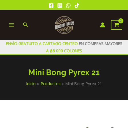
Ir
al
contenido
Buscar
MAIN
MENU
ENVÍO GRATUITO A CARTAGO CENTRO
EN COMPRAS MAYORES
A ₡8 000 COLONES
Mini Bong Pyrex 21
Inicio
Productos
Mini Bong Pyrex 21