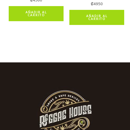
₡
4500
₡
4950
AÑADIR AL
CARRITO
AÑADIR AL
CARRITO