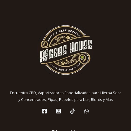
se
la
pueden
pá
elegir
de
en
pr
la
página
de
producto
Encuentra CBD, Vaporizadores Especializados para Hierba Seca
y Concentrados, Pipas, Papeles para Liar, Blunts y Más