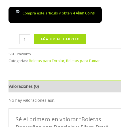
Compra este artículo y obtén
4
Alien Coins
Boletas
AÑADIR AL CARRITO
Pequeñas
con
SKU:
rawartp
Bandeja
Categorías:
Boletas para Enrolar
,
Boletas para Fumar
y
Filtro
Raw
Valoraciones (0)
cantidad
No hay valoraciones aún.
Sé el primero en valorar “Boletas
Pequeñas con Bandeja y Filtro Raw”