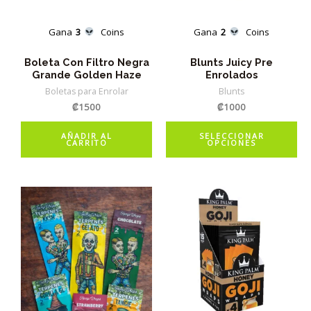
en
la
Gana
3
Coins
Gana
2
Coins
pá
de
Boleta Con Filtro Negra
Blunts Juicy Pre
Grande Golden Haze
Enrolados
pr
Boletas para Enrolar
Blunts
₡
1500
₡
1000
Es
AÑADIR AL
SELECCIONAR
CARRITO
OPCIONES
pr
tie
múl
var
La
op
se
pu
ele