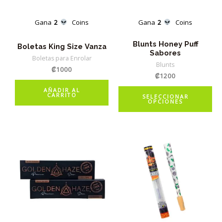
Gana
2
Coins
Gana
2
Coins
Blunts Honey Puff
Boletas King Size Vanza
Sabores
Boletas para Enrolar
Blunts
₡
1000
₡
1200
Es
AÑADIR AL
CARRITO
SELECCIONAR
OPCIONES
pr
tie
múl
var
La
op
se
pu
ele