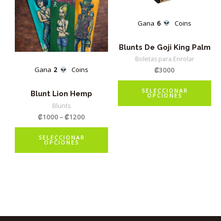
en
la
Gana
6
Coins
pá
de
Blunts De Goji King Palm
pr
Boletas para Enrolar
Gana
2
Coins
₡
3000
Es
SELECCIONAR
Blunt Lion Hemp
OPCIONES
pr
Blunts
tie
₡
1000
–
₡
1200
múl
Este
var
SELECCIONAR
OPCIONES
producto
La
tiene
op
múltiples
se
variantes.
pu
Las
ele
opciones
en