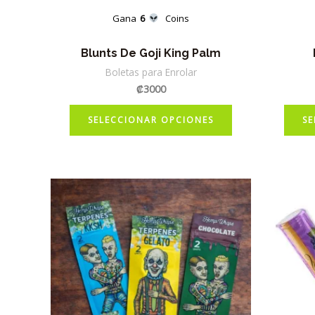
Gana
6
Coins
Blunts De Goji King Palm
Boletas para Enrolar
₡
3000
Este
SELECCIONAR OPCIONES
SE
producto
tiene
múltiples
variantes.
Las
opciones
se
pueden
elegir
en