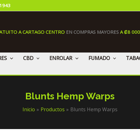
 1943
RATUITO A CARTAGO CENTRO
EN COMPRAS MAYORES
A ₡8 00
RES
CBD
ENROLAR
FUMADO
TABA
Blunts Hemp Warps
Inicio
Productos
Blunts Hemp Warps