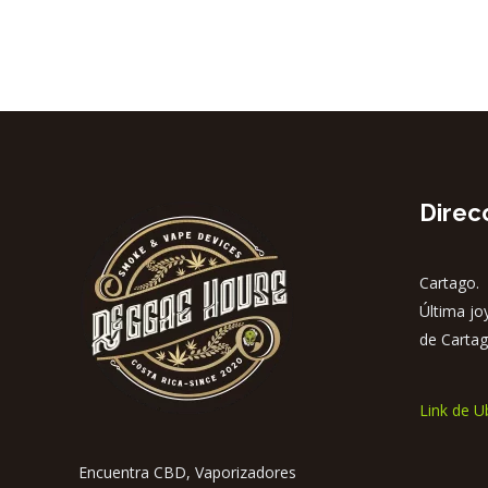
tiene
múltiples
variantes.
Las
opciones
se
pueden
Direc
elegir
en
Cartago. 
la
Última jo
página
de Cartag
de
producto
Link de U
Encuentra CBD, Vaporizadores