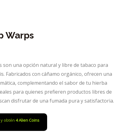
p Warps
son una opción natural y libre de tabaco para
is. Fabricados con cáñamo orgánico, ofrecen una
omática, complementando el sabor de tu hierba
Ideales para quienes prefieren productos libres de
buscan disfrutar de una fumada pura y satisfactoria.
o y obtén
4
Alien Coins