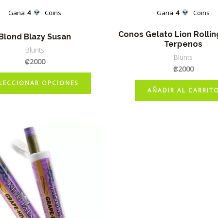
Gana
4
Coins
Gana
4
Coins
Conos Gelato Lion Rollin
Blond Blazy Susan
Terpenos
Blunts
Blunts
₡
2000
₡
2000
Este
LECCIONAR OPCIONES
producto
AÑADIR AL CARRIT
tiene
múltiples
variantes.
Las
opciones
se
pueden
elegir
en