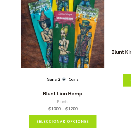
la
página
de
producto
Blunt K
Gana
2
Coins
Blunt Lion Hemp
Blunts
₡
1000
–
₡
1200
Este
SELECCIONAR OPCIONES
producto