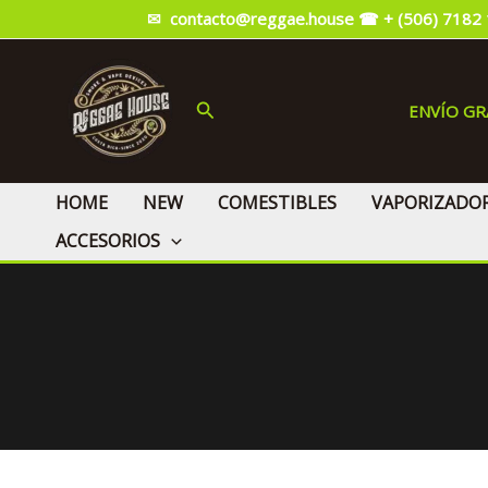
Ir
✉ contacto@reggae.house
☎ + (506) 7182
al
contenido
Buscar
ENVÍO G
HOME
NEW
COMESTIBLES
VAPORIZADO
ACCESORIOS