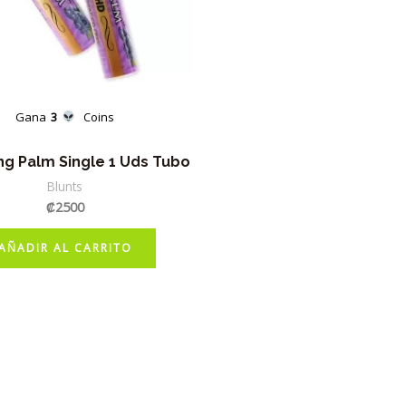
la
página
de
producto
Gana
3
Coins
ing Palm Single 1 Uds Tubo
Blunts
₡
2500
AÑADIR AL CARRITO