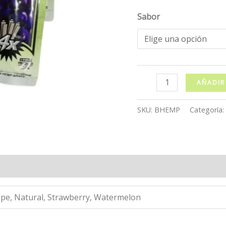
Sabor
Blunts
AÑADIR
Hemp
Warps
SKU:
BHEMP
Categoría:
cantidad
pe, Natural, Strawberry, Watermelon