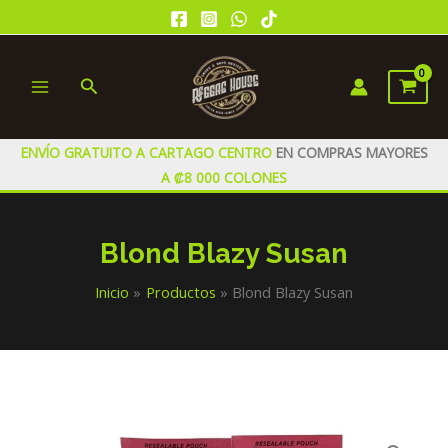
Ir
al
contenido
Buscar
MAIN
MENU
ENVÍO GRATUITO A CARTAGO CENTRO
EN COMPRAS MAYORES
A ₡8 000 COLONES
Blond Blazy Susan
Inicio
Productos
Blond Blazy Susan