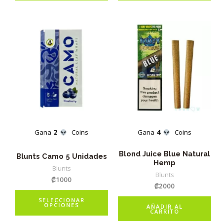
tiene
tie
múltiples
múl
variantes.
var
Las
La
opciones
op
se
se
pueden
pu
elegir
ele
en
en
la
la
Gana
2
Coins
Gana
4
Coins
página
pá
de
de
Blond Juice Blue Natural
Blunts Camo 5 Unidades
Hemp
producto
pr
Blunts
Blunts
₡
1000
₡
2000
Este
SELECCIONAR
OPCIONES
producto
AÑADIR AL
CARRITO
tiene