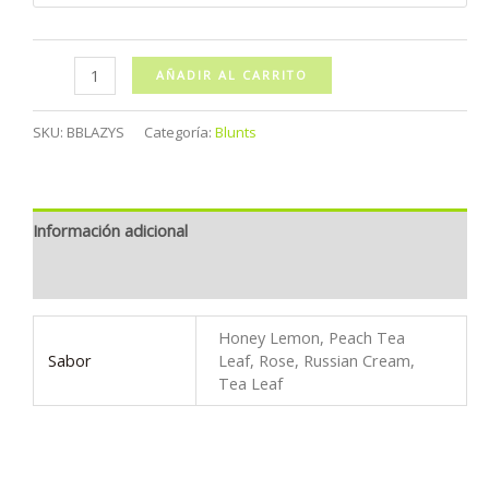
Blond
AÑADIR AL CARRITO
Blazy
Susan
SKU:
BBLAZYS
Categoría:
Blunts
cantidad
Información adicional
Valoraciones (0)
Honey Lemon, Peach Tea
Sabor
Leaf, Rose, Russian Cream,
Tea Leaf