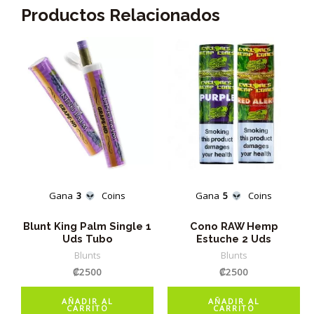
Productos Relacionados
Gana
3
Coins
Gana
5
Coins
Blunt King Palm Single 1
Cono RAW Hemp
Uds Tubo
Estuche 2 Uds
Blunts
Blunts
₡
2500
₡
2500
AÑADIR AL
AÑADIR AL
CARRITO
CARRITO