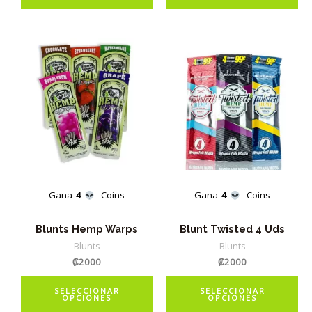
Gana
4
Coins
Gana
4
Coins
Blunts Hemp Warps
Blunt Twisted 4 Uds
Blunts
Blunts
₡
2000
₡
2000
Este
Es
SELECCIONAR
SELECCIONAR
OPCIONES
OPCIONES
producto
pr