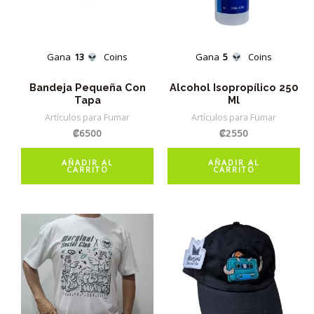
Gana
13
Coins
Gana
5
Coins
Bandeja Pequeña Con
Alcohol Isopropílico 250
Tapa
Ml
Artículos para Fumar
Artículos para Fumar
₡
6500
₡
2550
AÑADIR AL
AÑADIR AL
CARRITO
CARRITO