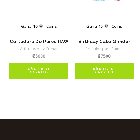
Gana
10
Coins
Gana
15
Coins
Cortadora De Puros RAW
Birthday Cake Grinder
Artículos para Fumar
Artículos para Fumar
₡
5000
₡
7500
AÑADIR AL
AÑADIR AL
CARRITO
CARRITO