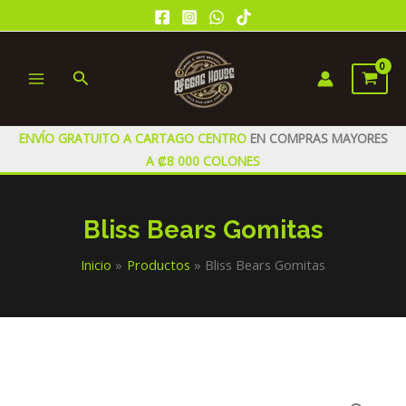
Ir
al
contenido
Buscar
MAIN
MENU
ENVÍO GRATUITO A CARTAGO CENTRO
EN COMPRAS MAYORES
A ₡8 000 COLONES
Bliss Bears Gomitas
Inicio
Productos
Bliss Bears Gomitas