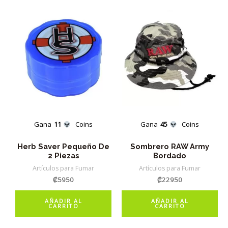
Gana
11
Coins
Gana
45
Coins
Herb Saver Pequeño De
Sombrero RAW Army
2 Piezas
Bordado
Artículos para Fumar
Artículos para Fumar
₡
5950
₡
22950
AÑADIR AL
AÑADIR AL
CARRITO
CARRITO