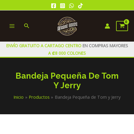
Ir
al
contenido
Buscar
MAIN
MENU
ENVÍO GRATUITO A CARTAGO CENTRO
EN COMPRAS MAYORES
A ₡8 000 COLONES
Bandeja Pequeña De Tom
Y Jerry
Inicio
Productos
Bandeja Pequeña de Tom y Jerry