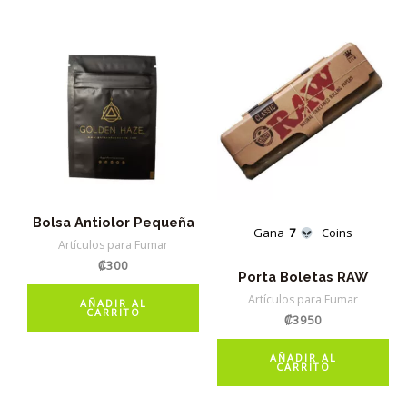
Bolsa Antiolor Pequeña
Gana
7
Coins
Artículos para Fumar
₡
300
Porta Boletas RAW
Artículos para Fumar
AÑADIR AL
CARRITO
₡
3950
AÑADIR AL
CARRITO