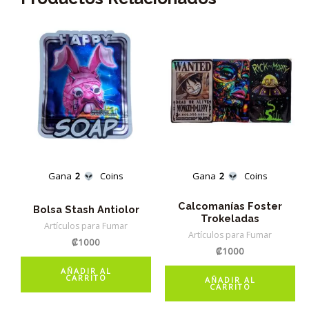
Gana
2
Coins
Gana
2
Coins
Calcomanías Foster
Bolsa Stash Antiolor
Trokeladas
Artículos para Fumar
Artículos para Fumar
₡
1000
₡
1000
AÑADIR AL
CARRITO
AÑADIR AL
CARRITO